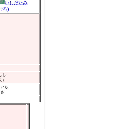
いしだたみ
)
ごろ
むし
ん）
まいも
こさ