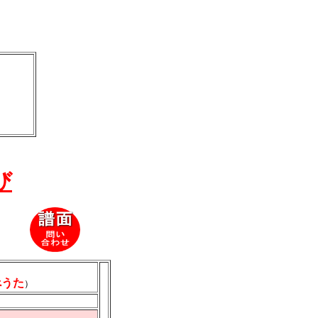
び
）
べうた
）