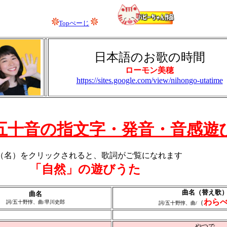
Topぺーじ
日本語のお歌の時間
ローモン美穂
https://sites.google.com/view/nihongo-utatime
五十音の指文字・発音・音感遊
（名）をクリックされると、歌詞がご覧になれます
「自然」の遊びうた
曲名（替え歌
曲名
わら
（
詞/五十野惇、曲/早川史郎
詞/五十野惇、曲/
やつで