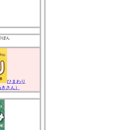
０ぽん
）
ひまわり
ぬきさん）