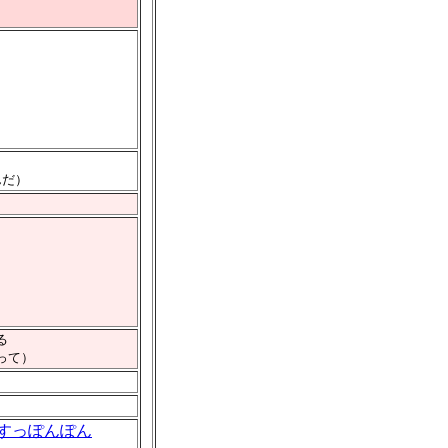
んだ）
る
って）
すっぽんぽん