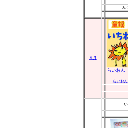
み
５月
らいおん
らいおん
い