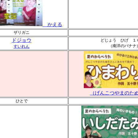
かえる
ザリガニ
ドジョウ
どじょう ひげ １
（南洋のバナナ
すいれん
（げんこつやまのた
ひとで