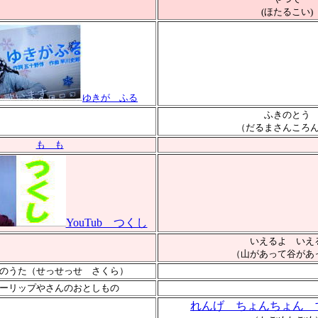
(ほたるこい)
ゆきが ふる
ふきのとう
（だるまさんころ
も も
YouTub つくし
いえるよ いえ
（山があって谷があ
のうた（せっせっせ さくら）
ーリップやさんのおとしもの
れんげ ちょんちょん 