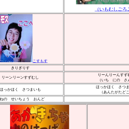
（いもむしごろ
こすもす
きりぎりす
りーんりーんすず
リーンリーンすずむし
（いち にの さ
ほっかほく さつ
ほっかほく さつまいも
（あんたがたど
ねの せいちょう おんど