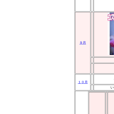
９月
１０月
い