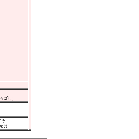
ろばし）
じろ
ぬけ）