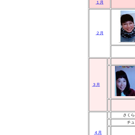
１月
２月
３月
さくら
チュ
４月