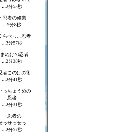
…
分
秒
2
53
・忍者の修業
…
分
秒
5
8
くらべっこ忍者
…
分
秒
3
57
・まぬけの忍者
…
分
秒
2
38
忍者このはの術
…
分
秒
2
41
いっちょうめの
忍者
…
分
秒
2
31
・忍者の
せっせっせっ
…
分
秒
2
57