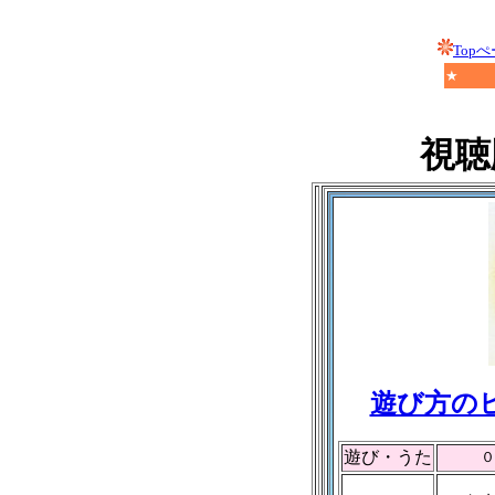
Top
視聴
遊び方の
遊び・うた
０