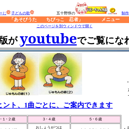
ぺーじ
子どもの歌
五十野惇の
制作
「あそびうた ちびっこ 忍者」 メニュー
★
このページを別ウィンドウで開く
youtube
版が
でご覧にな
ヒント、1曲ごとに、ご案内できます
･１･２歳
３･４歳
５･６歳
おしょうがつは
・