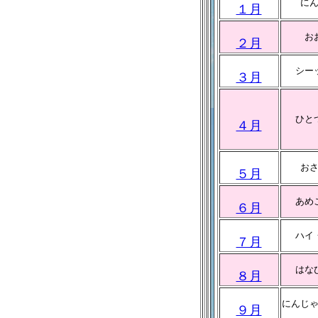
に
１月
お
２月
シー
３月
ひと
４月
お
５月
あめ
６月
ハイ
７月
はな
８月
にんじ
９月