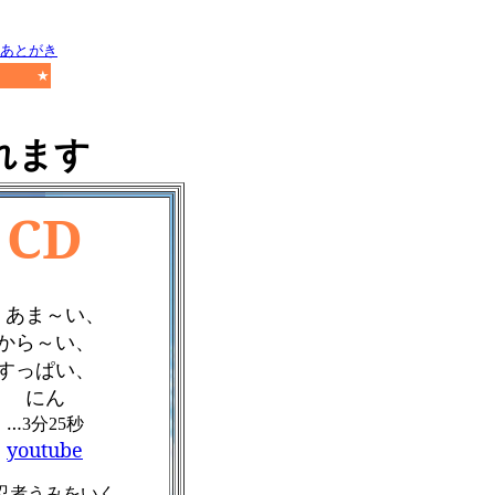
あとがき
★
れます
CD
・あま～い、
から～い、
すっぱい、
にん
…
分
秒
3
25
youtube
忍者うみをいく