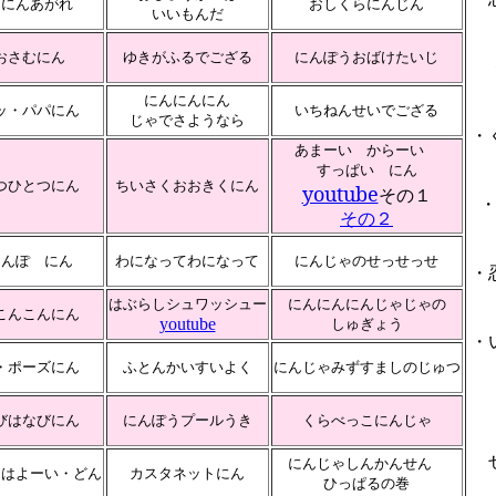
んにんあがれ
おしくらにんじん
いいもんだ
おさむにん
ゆきがふるでござる
にんぽうおばけたいじ
にんにんにん
ッ・パパにん
いちねんせいでござる
じゃでさようなら
・
あまーい からーい
すっぱい にん
つひとつにん
ちいさくおおきくにん
youtube
その１
その２
さんぽ にん
わになってわになって
にんじゃのせっせっせ
・
はぶらしシュワッシュー
にんにんにんじゃじゃの
こんこんにん
youtube
しゅぎょう
・
・ポーズにん
ふとんかいすいよく
にんじゃみずすましのじゅつ
びはなびにん
にんぽうプールうき
くらべっこにんじゃ
にんじゃしんかんせん
ゃはよーい・どん
カスタネットにん
ひっぱるの巻