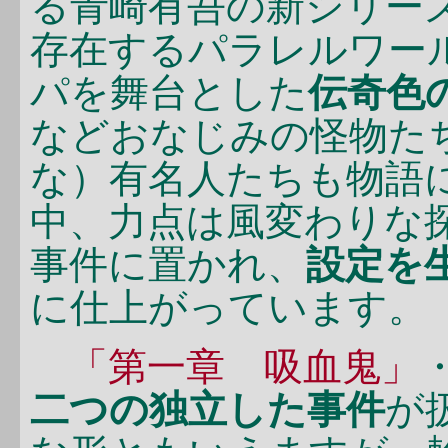
る青崎有吾の新シリー
存在するパラレルワー
パを舞台とした
伝奇色
などおなじみの怪物た
な）有名人たちも物語
中、力点は風変わりな
事件に置かれ、
設定を
に仕上がっています。
「第一章 吸血鬼」
二つの独立した事件
が