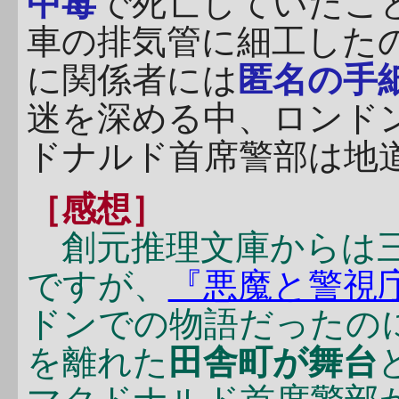
中毒
で死亡していたこ
車の排気管に細工した
に関係者には
匿名の手
迷を深める中、ロンド
ドナルド首席警部は地
［感想］
創元推理文庫からは三
ですが、
『悪魔と警視
ドンでの物語だったの
を離れた
田舎町が舞台