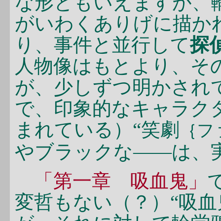
な形ともいえますが、
がいわくありげに描か
り、事件と並行して
探
人物像はもとより、そ
が、少しずつ明かされ
で、印象的なキャラク
まれている）“笑劇
｛フ
やブラックな――は、
「第一章 吸血鬼」
変哲もない（？）“吸血