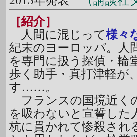
2015年発表
（講談社タ
［紹介］
人間に混じって
様々
紀末のヨーロッパ。人
を専門に扱う探偵・輪
歩く助手・真打津軽が
す……。
フランスの国境近くの
を吸わないと宣誓した
杭に貫かれて惨殺され