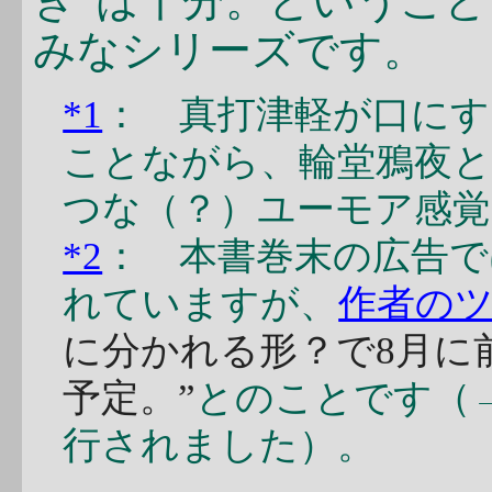
き”は十分。というこ
みなシリーズです。
*1
： 真打津軽が口に
ことながら、輪堂鴉夜
つな（？）ユーモア感
*2
： 本書巻末の広告で
れていますが、
作者の
に分かれる形？で8月に
予定。”
とのことです（→
行されました）。