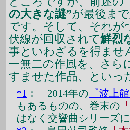
どころですが、前述の〈
の大きな謎”
が最後まで
です。そして、それが
伏線が回収されて
鮮烈
事といわざるを得ませ
一無二の作風を、さら
すませた作品、といっ
*1
： 2014年の
『波上館
もあるものの、巻末の
はなく交響曲シリーズ