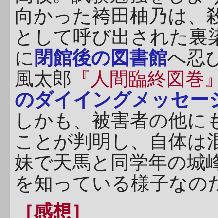
向かった袴田柚乃は、
として呼び出された裏
に
閉館後の図書館
へ忍
風太郎
『人間臨終図巻
のダイイングメッセー
しかも、被害者の他に
ことが判明し、自体は
妹で天馬と同学年の城
を知っている様子なの
［感想］