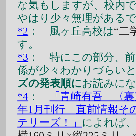
な気もしますが、校内で
やはり少々無理がある
*2
： 風ヶ丘高校は
“二
す。
*3
： 特にこの部分、
係が少々わかりづらい
ズの発表順に
お読みに
*4
：
「青崎有吾 〈裏
年1月刊行 直前情報そ
テリーズ！」
によれば
横160ミリ×縦225ミリ、