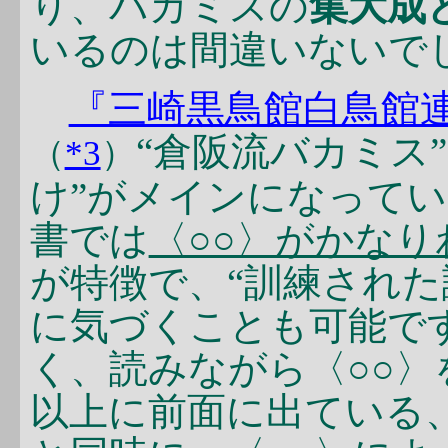
り、バカミスの
集大成
いるのは間違いないで
『三崎黒鳥館白鳥館
“倉阪流バカミス
（
*3
）
け”がメインになって
書では
〈○○〉がかな
が特徴で、“訓練された
に気づくことも可能で
く、読みながら〈○○〉
以上に前面に出ている