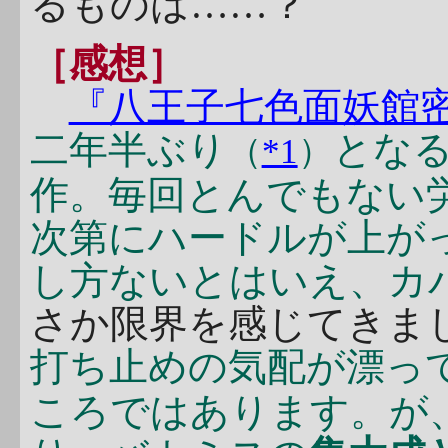
るものは……？
［感想］
『八王子七色面妖館
二年半ぶり
とな
（
*1
）
作。毎回とんでもない
次第にハードルが上が
し方ないとはいえ、カ
さか限界を感じてきまし
打ち止めの気配が漂っ
ころではあります。が