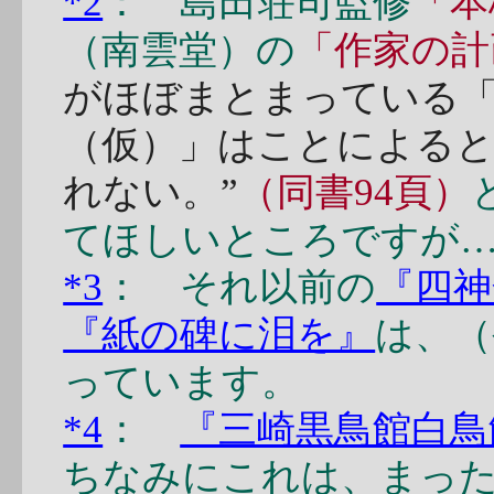
*2
： 島田荘司監修
「本
（南雲堂）の
「作家の計
がほぼまとまっている「
（仮）」はことによる
れない。”
（同書94頁）
てほしいところですが
*3
： それ以前の
『四神
『紙の碑に泪を』
は、（
っています。
*4
：
『三崎黒鳥館白鳥
ちなみにこれは、まっ