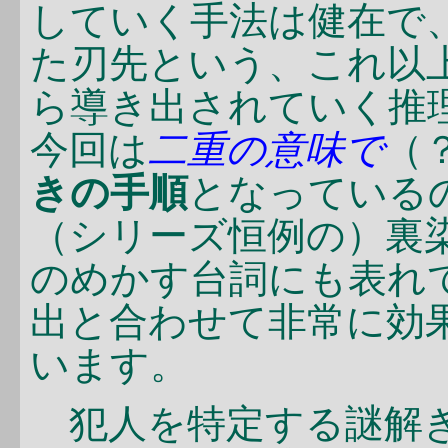
していく手法は健在で
た刃先という、これ以
ら導き出されていく推
今回は
二重の意味で
（
きの手順
となっている
（シリーズ恒例の）裏
のめかす台詞にも表れ
出と合わせて非常に効
います。
犯人を特定する謎解き