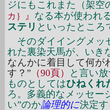
ジにもこれまた（架空
』
なる本が使われ
カ｝
ステリ
といったところ
そのダイイングメッセ
れた裏染天馬が、いき
なんかに着目して何が
す？”
（90頁）
と言い放
ものとしては
ひねくれ
ろ。多義的なメッセー
い”のか
論理的に
決定す