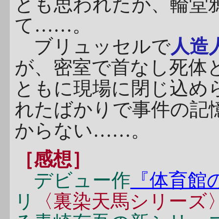
とも思われたが、輪堂
て……。
ブリュッセルで
人造
が、密室で首なし死体
ともに現場に閉じ込め
れたばかりで事件の記
からない……。
［感想］
デビュー作
『体育館
リ
〈裏染天馬シリーズ