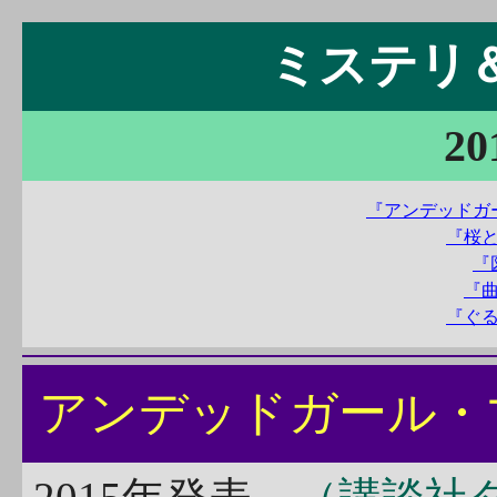
ミステリ＆S
20
『アンデッドガ
『桜
『
『
『ぐ
アンデッドガール