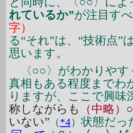
と同時に、〈○○〉によ
れているか”
が注目す
字）
“動き”まで取り入
る“それ”は、“技術点”
思います。
〈○○〉がわかりやす
真相もある程度までわ
りますが、ここで興味
称しながらも
（中略）
いない”
状態だっ
（
*4
）