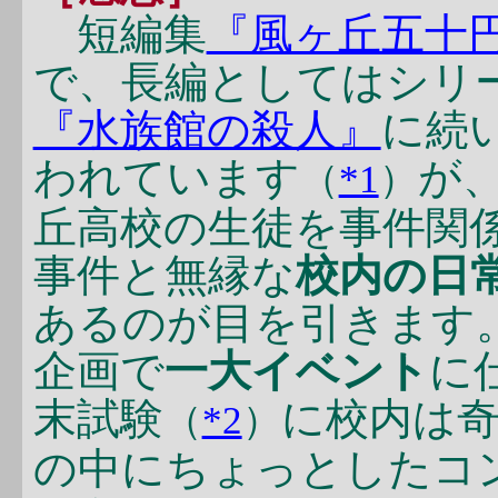
短編集
『風ヶ丘五十
で、長編としてはシリ
『水族館の殺人』
に続
われています
が
（
*1
）
丘高校の生徒を事件関
事件と無縁な
校内の日
あるのが目を引きます。
企画で
一大イベント
に
末試験
に校内は
（
*2
）
の中にちょっとしたコ