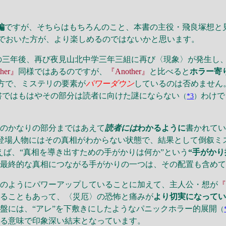
編
ですが、そちらはもちろんのこと、本書の主役・飛良塚想と
でおいた方が、より楽しめるのではないかと思います。
の三年後、再び夜見山北中学三年三組に再び〈現象〉が発生し
her』
同様ではあるのですが、
『Another』
と比べると
ホラー寄
方で、ミステリの要素が
パワーダウン
しているのは否めません
書ではもはやその部分は読者に向けた謎にならない
わけで
（
*3
）
のかなりの部分まではあえて
読者には
わかるように
書かれて
登場人物にはその真相がわからない状態で、結果として倒叙ミ
えば、“真相を導き出すための手がかりは何か”という
“手がかり
、最終的な真相につながる手がかりの一つは、その配置も含め
のようにパワーアップしていることに加えて、主人公・想が
『
いることもあって、〈災厄〉の恐怖と痛みが
より切実になって
盤には、“アレ”を下敷きにしたようなパニックホラー的展開
（
ある意味で印象深い結末となっています。