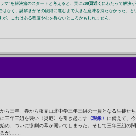
ドラマ”を解決篇のスタートと考えると、実に
200頁近く
にわたって解決が
ではなく、謎解きがその段階に進むまで大きな意味を持たなかった、と
すが、これはある程度やむを得ないところかもしれません。
人
〉
から三年。春から夜見山北中学三年三組の一員となる生徒た
きに三年三組を襲い〈災厄〉を引き起こす
〈現象〉
に備えて、
い始め、ついに惨劇の幕が開いてしまった。そして三年三組の
するが……。