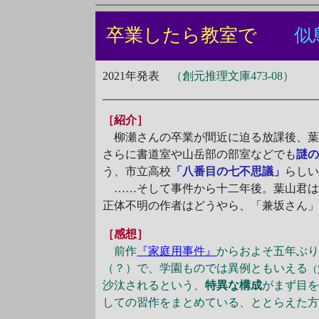
卒業したら教室で
似
2021年発表
（創元推理文庫473-08）
［紹介］
柳瀬さんの卒業が間近に迫る放課後、葉山
さらに書道室や山岳部の部室などでも
謎
う、市立高校
「八番目の七不思議」
らし
……そして事件から十二年後。葉山君は
正体不明の作者はどうやら、「兼坂さん
［感想］
前作
『家庭用事件』
からおよそ五年ぶ
（？）で、学園ものでは異例ともいえる
（
沙汰されるという、
特異な構成
がまず目を
しての習作をまとめている、ととらえた