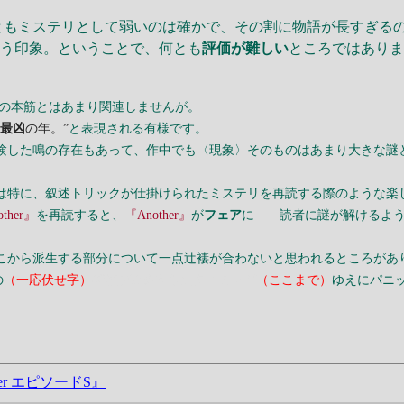
ともミステリとして弱いのは確かで、その割に物語が長すぎる
いう印象。ということで、何とも
評価が難しい
ところではあり
の本筋とはあまり関連しませんが。
、
最凶
の年。”
と表現される有様です。
験した鳴の存在もあって、作中でも〈現象〉そのものはあまり大きな謎
は特に、叙述トリックが仕掛けられたミステリを再読する際のような楽
ther』
を再読すると、
『Another』
が
フェア
に――読者に謎が解けるよ
こから派生する部分について一点辻褄が合わないと思われるところがあ
の
（一応伏せ字）
衝撃が冷めやらぬタイミング
（ここまで）
ゆえにパニ
her エピソードS』