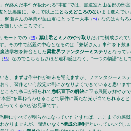
が絡んだ事件が扱われる“本筋”では、書道室と山岳部の部室
査とは裏腹に、今まで以上に
とらえどころのない
まま進んでい
で、柳瀬さんの卒業が葉山君にとって一大事
なのはもちろ
（
*4
）
のが難しいところです。
、リモートでの
葉山君とミノのやり取り
だけで構成されて
（
*5
）
ます。その中で話題の中心となるのは「兼坂さん」事件を下敷
、魔法学校を舞台とした
異世界ファンタジーミステリ
となって
なのでこちらもさほど違和感はなく、“一つの物語”とし
（
*6
）
いき、まずは作中作が結末を迎えますが、ファンタジーミステ
おり、習作という設定の割にかなりよくできていると思います
なところで糸口が得られて
急転直下の解決
に至る展開が鮮やか
と“本筋”を重ね合わせることで事件に新たな光が当てられるとと
上がってくるのがお見事です。
当時にすべてが明らかになっていたとすれば、ここまでの感慨
はわかりませんが、間違いなく
“構成の勝利”
といっていいでし