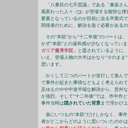
「八番目の七不思議」である「兼坂さん」
風変わった人々
が登場する愉快な捜
（
*3
）
要素となっているのが目前に迫る卒業式
関係者のために、解決を急ぐ必要がある
その“本筋”から“十二年後”のパートは
かず“本筋”との違和感が少なくなってい
ガリア魔導学院」
と題されているように
いえ、登場人物の大半はかなり“そのまま”
思います。
かくして三つのパートが並行して進んで
て事件が起きた事情などもよく考えられて
足ゆえのやや中途半端な解決から、意外
か強烈。そして“十二年後”では、作中作
事件当時は
隠されていた背景
まで浮かび
仮にいつもの“本筋”だけしかなく、事件
者がどこからどのように思いついたのか