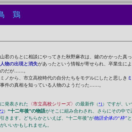
鳥 鶏
君のもとに相談にやってきた秋野麻衣は、鍵のかかった真っ暗
の人物の出現と消失
があったという情報が寄せられ、卒業生に
いのだが……。
ミノから、市立高校時代の自分たちをモデルにしたと思しき
」事件の真相を知っている人物のようだった……。
りに発表された
〈市立高校シリーズ〉
の最新作
ですが、い
（
*1
）
“十二年後”の物語
がそこに組み合わされ、さらにその中で
*2
）
引きます。どちらかといえば、“十二年後”が
物語全体の“枠”
方がいいかもしれません。