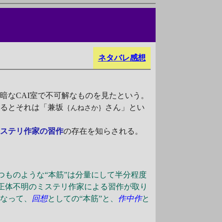
ネタバレ感想
なCAI室で不可解なものを見たという。
よるとそれは「兼坂
さん」とい
｛んねさか｝
ミステリ作家の習作
の存在を知らされる。
つものような“本筋”は分量にして半分程度
正体不明のミステリ作家による習作が取り
となって、
回想
としての“本筋”と、
作中作
と