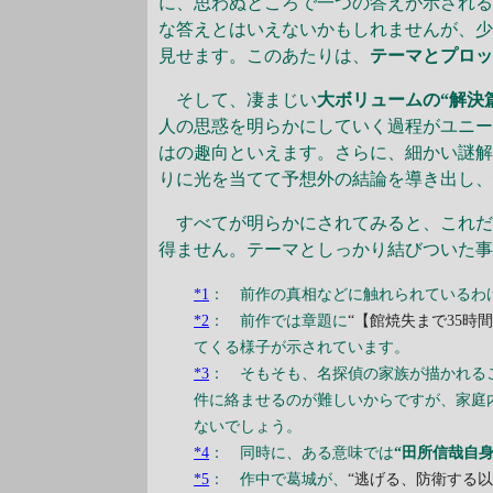
に、思わぬところで一つの答えが示される
な答えとはいえないかもしれませんが、
見せます。このあたりは、
テーマとプロ
そして、凄まじい
大ボリュームの“解決
人の思惑を明らかにしていく過程がユニー
はの趣向といえます。さらに、細かい謎
りに光を当てて予想外の結論を導き出し
すべてが明らかにされてみると、これだ
得ません。テーマとしっかり結びついた
*1
： 前作の真相などに触れられているわ
*2
： 前作では章題に
“【館焼失まで35時間
てくる様子が示されています。
*3
： そもそも、名探偵の家族が描かれる
件に絡ませるのが難しいからですが、家庭
ないでしょう。
*4
： 同時に、ある意味では
“田所信哉自身
*5
： 作中で葛城が、
“逃げる、防衛する