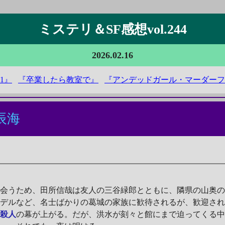
ミステリ＆SF感想vol.244
2026.02.16
01』
『卒業したら教室で』
『アンデッドガール・マーダーフ
辰海
会うため、田所信哉は友人の三谷緑郎とともに、隣県の山奥の
モデルなど、名士ばかりの葛城の家族に歓待されるが、歓迎さ
続殺人
の幕が上がる。だが、洪水が刻々と館にまで迫ってくる