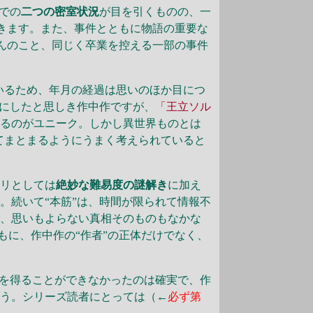
での
二つの密室状況
が目を引くものの、一
きます。また、事件とともに物語の重要な
んのこと、同じく卒業を控える一部の事件
いるため、年月の経過は思いのほか目につ
きにしたと思しき作中作ですが、
「王立ソル
いるのがユニーク。しかし異世界ものとは
てまとまるようにうまく考えられていると
リとしては
絶妙な難易度の謎解き
に加え
。続いて“本筋”は、時間が限られて情報不
で、思いもよらない真相そのものもなかな
もに、作中作の“作者”の正体だけでなく、
を得ることができなかったのは確実で、作
ょう。シリーズ読者にとっては（←
必ず第