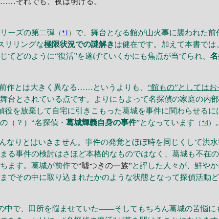
ま……それでも、夜は明ける。
シリーズの第二弾
で、舞台となる館が山火事に襲われた前
（
*1
）
スリリングな
極限状況での謎解き
は健在です。加えて本書では
じてどのように“復活”を遂げていくかにも焦点が当てられ、
名
前作とは大きく異なる……というよりも、
“館もの”としては
が舞台とされている点です。よりにもよって名探偵の家庭の内
偵役を放棄して自宅に引きこもった葛城を事件に関わらせるに
の（？）“名探偵・
葛城輝義自身の事件
”となっています
（
*4
）
んなりとはいきません。事件の発覚とほぼ時を同じくして洪水
始まる事件の検討はさほど本格的なものではなく、葛城も不在
立ちます。葛城が前作で
“嘘つきの一族”
と評した人々が、鮮やか
城までその中に取り込まれたかのような状態となって探偵活動
の中で、田所を悩ませていた――そしてもちろん葛城の苦悩に