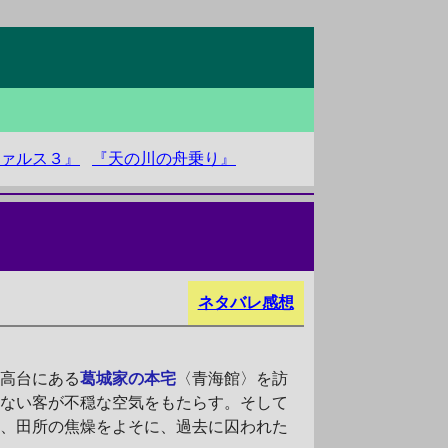
ァルス３』
『天の川の舟乗り』
ネタバレ感想
高台にある
葛城家の本宅
〈青海館〉を訪
れない客が不穏な空気をもたらす。そして
中、田所の焦燥をよそに、過去に囚われた