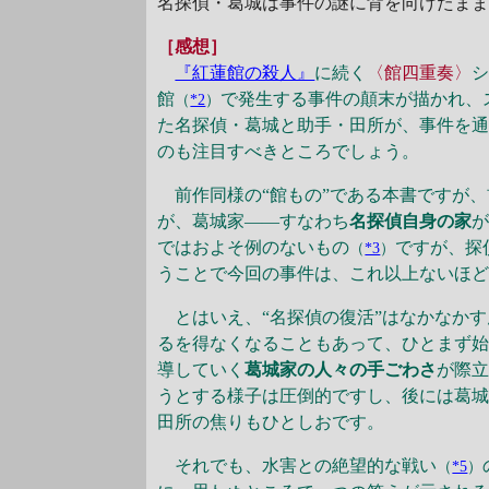
名探偵・葛城は事件の謎に背を向けたま
［感想］
『紅蓮館の殺人』
に続く
〈館四重奏〉
館
で発生する事件の顛末が描かれ、
（
*2
）
た名探偵・葛城と助手・田所が、事件を通
のも注目すべきところでしょう。
前作同様の“館もの”である本書ですが、
が、葛城家――すなわち
名探偵自身の家
ではおよそ例のないもの
ですが、探
（
*3
）
うことで今回の事件は、これ以上ないほど
とはいえ、“名探偵の復活”はなかなかす
るを得なくなることもあって、ひとまず
導していく
葛城家の人々の手ごわさ
が際
うとする様子は圧倒的ですし、後には葛
田所の焦りもひとしおです。
それでも、水害との絶望的な戦い
（
*5
）