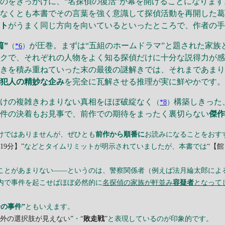
のをきっかけに、“名探偵の復活”が幕を開けることになりま
少なくとも本書でその言葉を強く意識して探偵活動を再開した
ット
がうまく同じ方向を向いているといったところで、作者の
篇”
が圧巻。まずは“五組のホームドラマ”と題された家族
（
*6
）
クで、それぞれの人物をよく知る探偵だけに十分な説得力が感
解きを積み重ねていった末の最後の謎解きでは、それまであま
、
犯人の精妙な企み
を完全に瓦解させる推理が実に鮮やかです
けの複雑きわまりない真相をほぼ破綻なく
構築しきった
（
*8
）
事件の決着もお見事で、前作での期待をまったく裏切らない
傑
けではありませんが、ぜひとも
前作から順番に
お読みになることをおす
19分】”
などとタイムリミットが明示されていましたが、本書では
“【
ことがあまりない――というのは、警察関係者（例えば法月綸太郎によ
内で事件を起こせばほぼ必然的に
名探偵の家族が軒並み
容疑者
となって
の事件”
ともいえます。
以外の選択肢が見えない”
・
“
敗走戦
”
と表現しているのが印象的です。