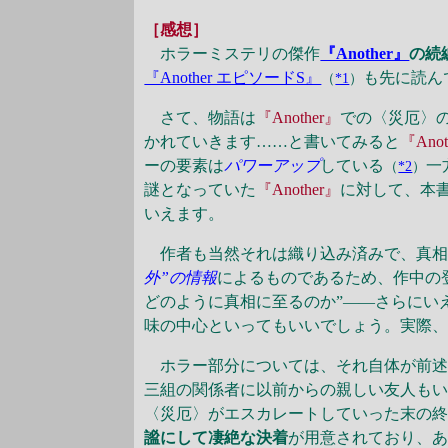
［感想］
ホラーミステリの傑作
『Another』
の続
『Another エピソードS』
も先に読ん
（
*1
）
さて、物語は
『Another』
での〈災厄〉
かれていきます……と書いてみると
『Anot
ーの要素は
パワーアップ
している
一
（
*2
）
謎となっていた
『Another』
に対して、本
いえます。
作者も当然それは織り込み済みで、真相
外”の情報
によるものであるため、作中の
どのように真相に至るのか”――さらにい
味の中心といってもいいでしょう。実際
ホラー部分については、それ自体が前述
三組の関係者に以前からの親しい友人も
〈災厄〉がエスカレートしていった末の終
謐にして凄絶な決着
が用意されており、