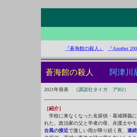
『蒼海館の殺人』
『Another 20
蒼海館の殺人
阿津川
2021年発表
（講談社タイガ アI02）
［紹介］
学校に来なくなった名探偵・葛城輝義に
れた。政治家の父と学者の母、弁護士や
台風の接近
で激しい雨が降り続く夜、
連