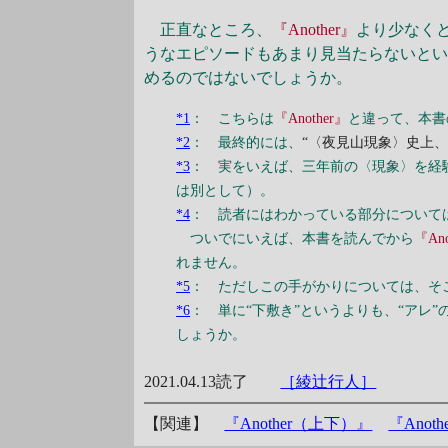
正直なところ、
『Another』
より少なく
うなエピソードもあまり見当たらないと
めるのではないでしょうか。
*1
： こちらは
『Another』
と違って、本書
*2
： 最終的には、
“〈夜見山現象〉史上
*3
： 実をいえば、三年前の〈現象〉を経
は別として）。
*4
： 読者にはわかっている部分について
ついでにいえば、本書を読んでから
『Ano
れません。
*5
： ただしこの手がかりについては、そ
*6
： 単に“下敷き”というよりも、“アレ”
しょうか。
2021.04.13読了
［綾辻行人］
【関連】
『Another（上下）』
『Anot