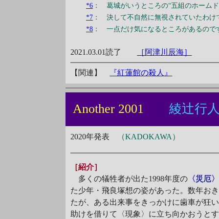
*6
： 葛城がいうところの“五組のホーム
*7
： 決して不自然に無視されていたわけ
*8
： 一点だけ気になるところがあるので
2021.03.01読了
［阿津川辰海］
【関連】
『紅蓮館の殺人』
Another 2001
綾辻行
2020年発表
（KADOKAWA）
［紹介］
多くの犠牲者が出た1998年度の
〈災厄
た少年・飛良塚想の姿があった。数年お
たが、ある出来事をきっかけに歯車が狂
助けを借りて〈現象〉に立ち向かおうと