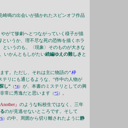
見崎鳴の出会いが描かれたスピンオフ作品
、やがて惨劇へとつながっていく様子が描
り
というか、理不尽な死の恐怖を描くホラ
。というのも、〈現象〉そのものが大きな
、いかんともしがたい
続編ゆえの難しさ
と
います。ただし、それは主に物語の
“枠
ステリにも通じるような、“作中の人物が
探し”
が、本書のミステリとしての興
（
*4
）
て非常に秀逸だと思います
。
（
*5
）
Another』
のような転校生ではなく、三年
いる
のが見逃せないところです。そして
の中、周囲から切り離されたように
静
*6
）