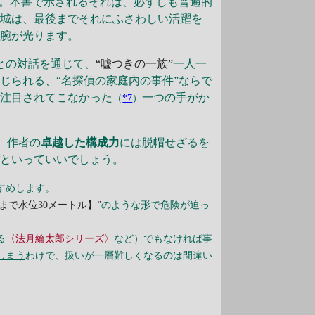
す。本書で示されるそれは、必ずしも普遍的
葛城は、最後までそれにふさわしい活躍を
手腕が光ります。
との対話を通じて、
“嘘つきの一族”
一人一
じられる、“名探偵の家庭内の事件”ならで
り注目されてこなかった
一つの手がか
（
*7
）
。
、作者の
卓越した構成力
には脱帽せざるを
作
といっていいでしょう。
すめします。
館まで水位30メートル】”
のような形で危険が迫っ
る
〈法月綸太郎シリーズ〉
など）でもなければ事
しまう
わけで、扱いが一層難しくなるのは間違い