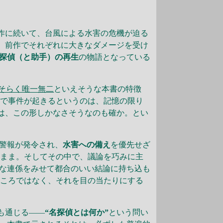
作に続いて、台風による水害の危機が迫る
、前作でそれぞれに大きなダメージを受け
探偵（と助手）の再生
の物語となっている
おそらく唯一無二
といえそうな本書の特徴
部で事件が起きるというのは、記憶の限り
は、この形しかなさそうなのも確か。とい
。
警報が発令され、
水害への備え
を優先せざ
のまま。そしてその中で、議論を巧みに主
な連係をみせて都合のいい結論に持ち込も
どころではなく、それを目の当たりにする
も通じる――
“名探偵とは何か”
という問い