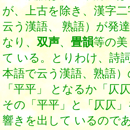
が、上古を除き、漢字二
云う漢語、 熟語）が発
なり、
双声
、
畳韻
等の美
て いる。とりわけ、詩
本語で云う漢語、熟語）
「平平」 となるか「仄
その「平平」と「仄仄」
響きを出して いるので