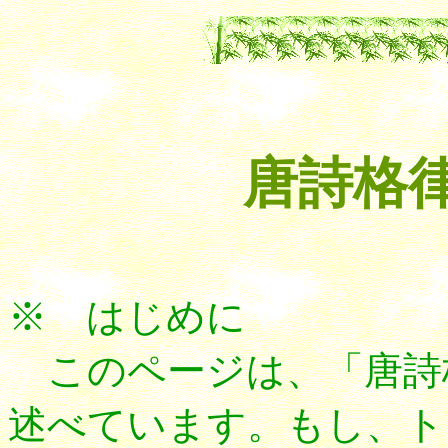
唐詩格
※ はじめに
このページは、「唐詩
述べています。もし、ト