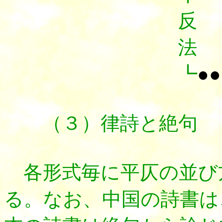
反
法
┗
●●
（３）律詩と絶句
各形式毎に平仄の並び
る。なお、中国の詩書は