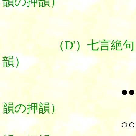
韻の押韻）
（D'）七言絶句（
韻）
●●
韻の押韻）
○○