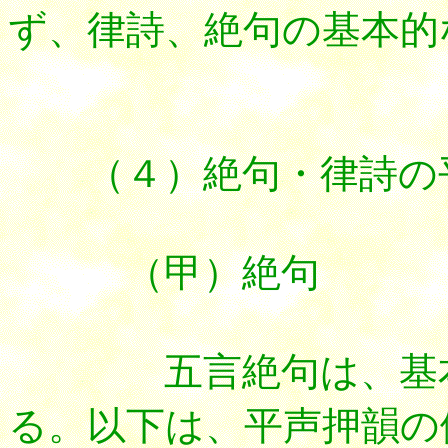
ず、律詩、絶句の基本的
（４）絶句・律詩の
（甲）絶句
五言絶句は、基本と
る。以下は、平声押韻の