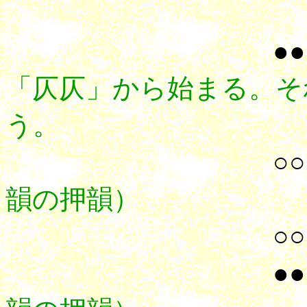
●●
「仄仄」から始まる。そ
う。
○○
韻の押韻）
○○
●●