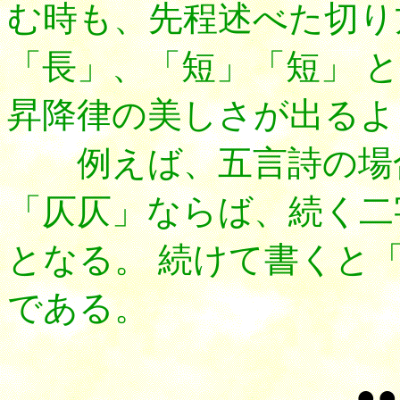
む時も、先程述べた切り
「長」、「短」「短」 
昇降律の美しさが出るよ
例えば、五言詩の場合
「仄仄」ならば、続く二
となる。 続けて書くと
である。
●●・○○