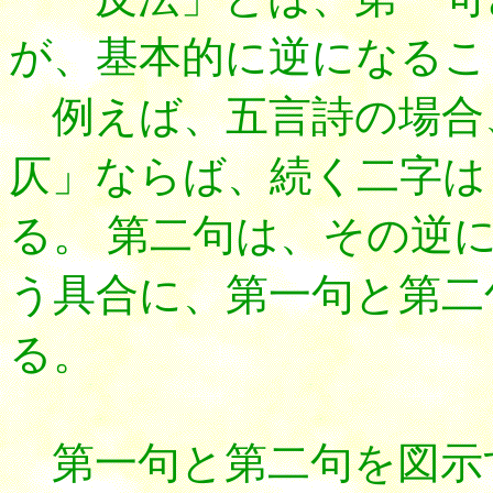
が、基本的に逆になるこ
例えば、五言詩の場合
仄」ならば、続く二字は
る。 第二句は、その逆
う具合に、第一句と第二
る。
第一句
と第二句を図示