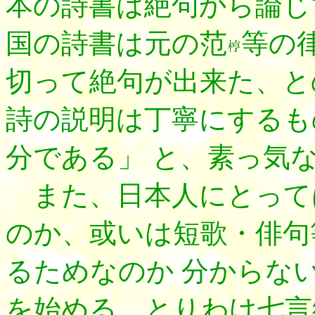
本の詩書は絶句から論じ
国の詩書は元の范
等の
切って絶句が出来た、と
詩の説明は丁寧にするも
分である」 と、素っ気
また、日本人にとって
のか、或いは短歌・俳句
るためなのか 分からな
を始める。とりわけ七言