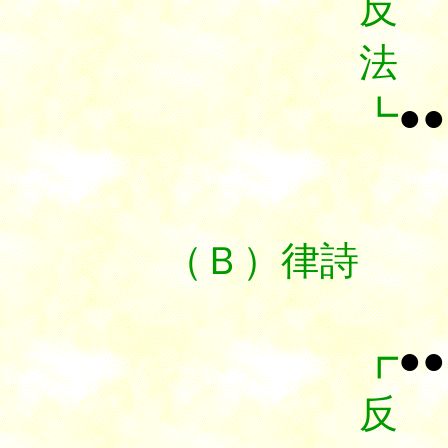
反
法
┗
●●
（Ｂ）律詩
┏
●●
反