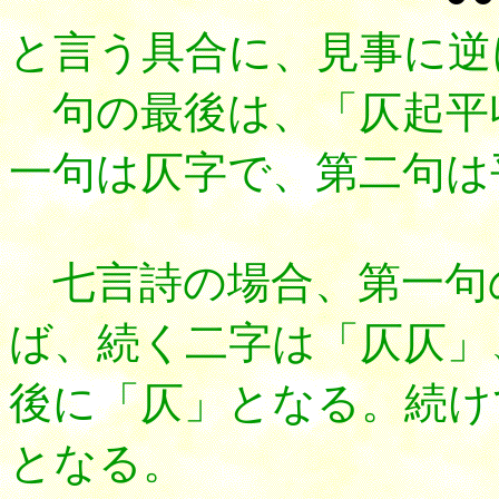
と言う具合に、見事に逆
句の最後は、「仄起平
一句は仄字で、第二句は
七言詩の場合、第一句
ば、続く二字は「仄仄」
後に「仄」となる。続け
となる。