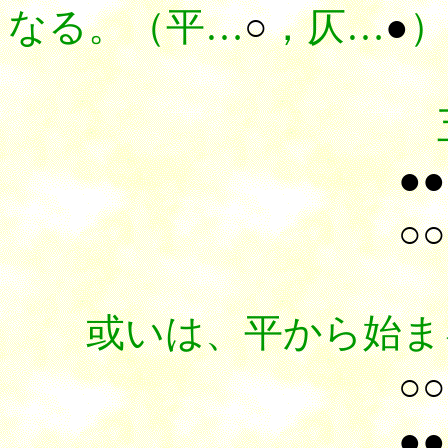
なる。（平…
○
，仄…
●
）
五言詩（
●●
○○
或いは、平から始まる
○○
●●