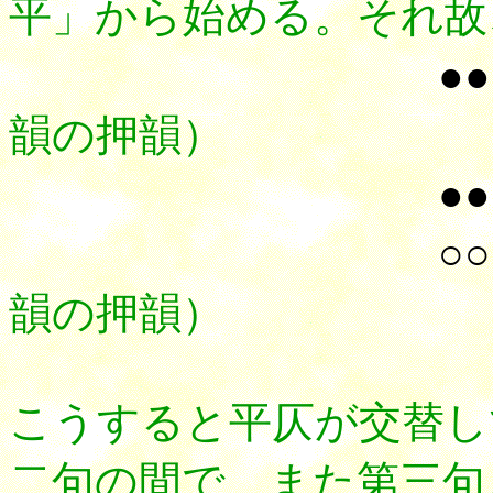
平」から始める。それ故
●●
韻の押韻）
●●
○○
韻の押韻）
こうすると平仄が交替し
二句の間で、また第三句