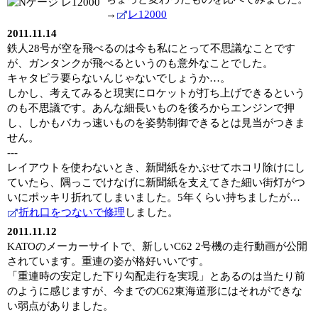
→
レ12000
2011.11.14
鉄人28号が空を飛べるのは今も私にとって不思議なことです
が、ガンタンクが飛べるというのも意外なことでした。
キャタピラ要らないんじゃないでしょうか…。
しかし、考えてみると現実にロケットが打ち上げできるという
のも不思議です。あんな細長いものを後ろからエンジンで押
し、しかもバカっ速いものを姿勢制御できるとは見当がつきま
せん。
---
レイアウトを使わないとき、新聞紙をかぶせてホコリ除けにし
ていたら、隅っこでけなげに新聞紙を支えてきた細い街灯がつ
いにポッキリ折れてしまいました。5年くらい持ちましたが…
折れ口をつないで修理
しました。
2011.11.12
KATOのメーカーサイトで、新しいC62 2号機の走行動画が公開
されています。重連の姿が格好いいです。
「重連時の安定した下り勾配走行を実現」とあるのは当たり前
のように感じますが、今までのC62東海道形にはそれができな
い弱点がありました。