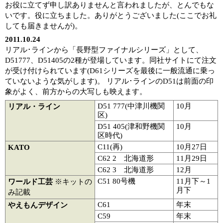
お役に立てず申し訳ありませんと言われましたが、とんでもな
いです。役に立ちました。ありがとうございました(ここでお礼
しても届きませんが)。
2011.10.24
リアル･ラインから「長野型ファイナルシリーズ」として、
D51777、D51405の2種が登場しています。同社サイトにて注文
が受け付けられています(D61シリーズを最後に一般流通に乗っ
ていないような気がします)。 リアル･ラインのD51は前面の印
象がよく、前方からの大写しも映えます。
D51 777(中津川機関
10月
リアル・ライン
区)
D51 405(津和野機関
10月
区時代)
C11(再)
10月27日
KATO
C62 2 北海道形
11月29日
C62 3 北海道形
12月
C51 80号機
11月下～1
ワールド工芸
※キットの
月下
み記載
C61
年末
やえもんデザイン
C59
年末