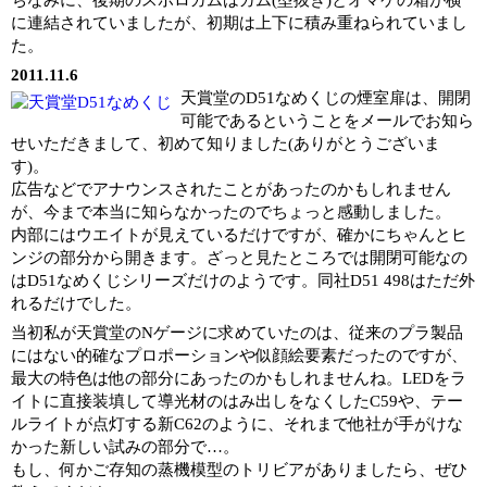
に連結されていましたが、初期は上下に積み重ねられていまし
た。
2011.11.6
天賞堂のD51なめくじの煙室扉は、開閉
可能であるということをメールでお知ら
せいただきまして、初めて知りました(ありがとうございま
す)。
広告などでアナウンスされたことがあったのかもしれません
が、今まで本当に知らなかったのでちょっと感動しました。
内部にはウエイトが見えているだけですが、確かにちゃんとヒ
ンジの部分から開きます。ざっと見たところでは開閉可能なの
はD51なめくじシリーズだけのようです。同社D51 498はただ外
れるだけでした。
当初私が天賞堂のNゲージに求めていたのは、従来のプラ製品
にはない的確なプロポーションや似顔絵要素だったのですが、
最大の特色は他の部分にあったのかもしれませんね。LEDをラ
イトに直接装填して導光材のはみ出しをなくしたC59や、テー
ルライトが点灯する新C62のように、それまで他社が手がけな
かった新しい試みの部分で…。
もし、何かご存知の蒸機模型のトリビアがありましたら、ぜひ