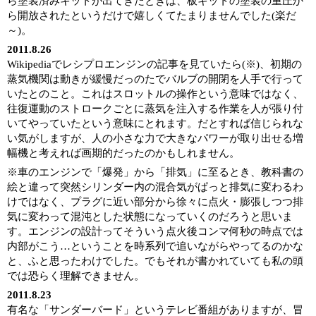
ら塗装済みキットが出てきたときは、板キットの塗装の重圧か
ら開放されたというだけで嬉しくてたまりませんでした(楽だ
～)。
2011.8.26
Wikipediaでレシプロエンジンの記事を見ていたら(※)、初期の
蒸気機関は動きが緩慢だっのたでバルブの開閉を人手で行って
いたとのこと。これはスロットルの操作という意味ではなく、
往復運動のストロークごとに蒸気を注入する作業を人が張り付
いてやっていたという意味にとれます。だとすれば信じられな
い気がしますが、人の小さな力で大きなパワーが取り出せる増
幅機と考えれば画期的だったのかもしれません。
※車のエンジンで「爆発」から「排気」に至るとき、教科書の
絵と違って突然シリンダー内の混合気がぱっと排気に変わるわ
けではなく、プラグに近い部分から徐々に点火・膨張しつつ排
気に変わって混沌とした状態になっていくのだろうと思いま
す。エンジンの設計ってそういう点火後コンマ何秒の時点では
内部がこう…ということを時系列で追いながらやってるのかな
と、ふと思ったわけでした。でもそれが書かれていても私の頭
では恐らく理解できません。
2011.8.23
有名な「サンダーバード」というテレビ番組がありますが、冒