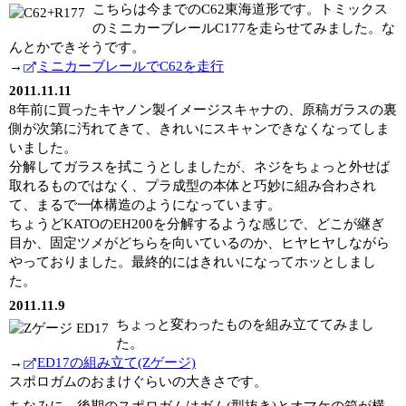
こちらは今までのC62東海道形です。トミックス
のミニカーブレールC177を走らせてみました。な
んとかできそうです。
→
ミニカーブレールでC62を走行
2011.11.11
8年前に買ったキヤノン製イメージスキャナの、原稿ガラスの裏
側が次第に汚れてきて、きれいにスキャンできなくなってしま
いました。
分解してガラスを拭こうとしましたが、ネジをちょっと外せば
取れるものではなく、プラ成型の本体と巧妙に組み合わされ
て、まるで一体構造のようになっています。
ちょうどKATOのEH200を分解するような感じで、どこが継ぎ
目か、固定ツメがどちらを向いているのか、ヒヤヒヤしながら
やっておりました。最終的にはきれいになってホッとしまし
た。
2011.11.9
ちょっと変わったものを組み立ててみまし
た。
→
ED17の組み立て(Zゲージ)
スポロガムのおまけぐらいの大きさです。
ちなみに、後期のスポロガムはガム(型抜き)とオマケの箱が横