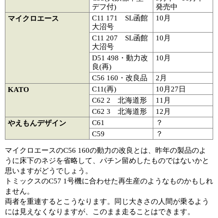
デフ付)
発売中
C11 171 SL函館
10月
マイクロエース
大沼号
C11 207 SL函館
10月
大沼号
D51 498・動力改
10月
良(再)
C56 160・改良品
2月
C11(再)
10月27日
KATO
C62 2 北海道形
11月
C62 3 北海道形
12月
C61
？
やえもんデザイン
C59
？
マイクロエースのC56 160の動力の改良とは、昨年の製品のよ
うに床下のネジを省略して、パチン留めしたものではないかと
思いますがどうでしょう。
トミックスのC57 1号機に合わせた再生産のようなものかもしれ
ません。
両者を重連するとこうなります。同じ大きさの人間が乗るよう
には見えなくなりますが、このまま走ることはできます。