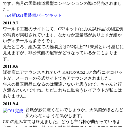
です。先月の国際鉄道模型コンベンションの際に発売されまし
た。
→
新D51重装備パーツキット
2011.9.7
ワールド工芸のサイトにて、C53キット(たぶん試作品)の組立例
の写真が掲載されています。なかなか重量感がありますが細か
いディテールも多そうです。
見たところ、組み立ての難易度はC62以上C51未満という感じに
見えますが、非公式側の配管がどうなっているかにもよりま
す。
2011.9.6
販売店にアナウンスされていたKATOのC62 3と急行ニセコセッ
トが、メーカーの公式サイトでもアナウンスされました。
年末の目玉商品になるのは間違いないと思うので、ちゃんと行
き渡るといいですね。ただこれらに似合うレイアウトが私には
ありません。
2011.9.4
台風が妙に遅くないでしょうか。天気図がほとんど
変わらないような気がします。
C61の組み立ては終えました。どうも主台枠が曲がっているよ