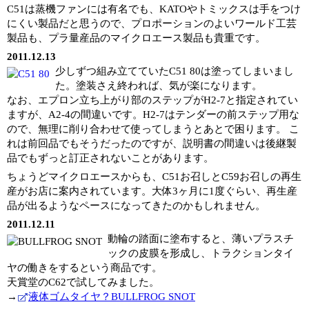
C51は蒸機ファンには有名でも、KATOやトミックスは手をつけ
にくい製品だと思うので、プロポーションのよいワールド工芸
製品も、プラ量産品のマイクロエース製品も貴重です。
2011.12.13
少しずつ組み立てていたC51 80は塗ってしまいまし
た。塗装さえ終われば、気が楽になります。
なお、エプロン立ち上がり部のステップがH2-7と指定されてい
ますが、A2-4の間違いです。H2-7はテンダーの前ステップ用な
ので、無理に削り合わせて使ってしまうとあとで困ります。 こ
れは前回品でもそうだったのですが、説明書の間違いは後継製
品でもずっと訂正されないことがあります。
ちょうどマイクロエースからも、C51お召しとC59お召しの再生
産がお店に案内されています。大体3ヶ月に1度ぐらい、再生産
品が出るようなペースになってきたのかもしれません。
2011.12.11
動輪の踏面に塗布すると、薄いプラスチ
ックの皮膜を形成し、トラクションタイ
ヤの働きをするという商品です。
天賞堂のC62で試してみました。
→
液体ゴムタイヤ？BULLFROG SNOT