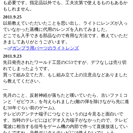
も必要です。指定品以外でも、工夫次第で使えるものもあるか
もしれません。
2011.9.25
以前教えていただいたことを思い出し、ライトにレンズが入っ
ていなかった蒸機に代用のレンズを入れてみました。
どこでも入手できる部品なので有用な方法です。教えていただ
きましてありがとうございます。
→
ガンプラ用パーツのライトレンズ
2011.9.23
先日発売されたワールド工芸のC53ですが、デフなしは売り切
れてしまったようです。
買って組み立てた方、もし組み立て上の注意点などありました
ら教えてください。
---
先月のこと、反射神経が落ちたと嘆いていたら、古いファミコ
ンと「ゼビウス」を与えられました(敵の弾を除けながら先に進
む30年ぐらい前のゲーム)。
テレビのアンテナ端子につなぐというのは今見ると面白いで
す。当時のテレビにはビデオ入力端子がなかったので、テレビ
電波に相当する信号をゲーム機の内部で作って直接放送してい
たんですね。当然デジタルテレビには使えないでしょう。