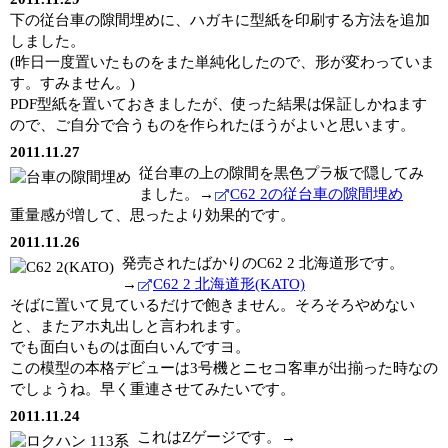
下の従台車の隙間埋めに、ハガキに型紙を印刷する方法を追加
しました。
(昨日一度置いたものをまた単純化したので、形が変わっていま
す。すみません。)
PDF型紙を置いておきましたが、使った結果は保証しかねます
ので、ご自分で合うものを作られたほうがよいと思います。
2011.11.27
従台車の上の隙間を黒色プラ板で隠してみ
ました。→
C62 2の従台車の隙間埋め
重量感が増して、思ったより効果的です。
2011.11.26
発売されたばかりのC62 2 北海道形です。
→
C62 2 北海道形(KATO)
そばに置いて見ているだけで飽きません。そろそろやめない
と、またアホ丸出しと言われます。
でも面白いものは面白いんですヨ。
この模型の本格デビューは3号機とニセコ客車が出揃った時なの
でしょうね。早く重連させてみたいです。
2011.11.24
これはZゲージです。→