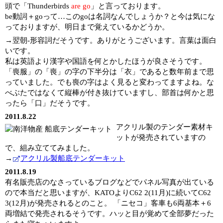
頭で「Thunderbirds
are go
」と言っております。
be動詞＋goって…このgoは名詞なんでしょうか？と今は気にな
っておりますが、明日まで覚えているかどうか。
→翌朝-形容詞だそうです。ありがとうございます。言葉は面白
いです。
私は英語より漢字や国語を何とかしたほうが良さそうです。
「喪服」の「喪」の字の下半分は「衣」であると数年前まで思
っていました。でも喪の字はよく見ると変わってますよね。な
べぶたではなくて縦棒が付き抜けていますし、部首は何かと思
ったら「口」だそうです。
2011.8.22
アクリル製のテンダー素材キ
ットが発売されていますの
で、組み立ててみました。
→
アクリル製船底テンダーキット
2011.8.19
有名販売店のなさっているブログなどでパネル写真が出ている
ので本当だと思いますが、KATOよりC62 2(11月)に続いてC62
3(12月)が発売されるとのこと。 「ニセコ」客車も6両基本＋6
両増結で発売されるそうです。ハッと目が覚めて全部夢だった