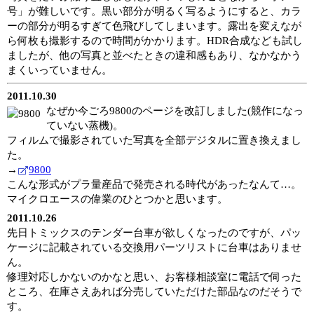
号」が難しいです。黒い部分が明るく写るようにすると、カラ
ーの部分が明るすぎて色飛びしてしまいます。露出を変えなが
ら何枚も撮影するので時間がかかります。HDR合成なども試し
ましたが、他の写真と並べたときの違和感もあり、なかなかう
まくいっていません。
2011.10.30
なぜか今ごろ9800のページを改訂しました(競作になっ
ていない蒸機)。
フィルムで撮影されていた写真を全部デジタルに置き換えまし
た。
→
9800
こんな形式がプラ量産品で発売される時代があったなんて…。
マイクロエースの偉業のひとつかと思います。
2011.10.26
先日トミックスのテンダー台車が欲しくなったのですが、パッ
ケージに記載されている交換用パーツリストに台車はありませ
ん。
修理対応しかないのかなと思い、お客様相談室に電話で伺った
ところ、在庫さえあれば分売していただけた部品なのだそうで
す。