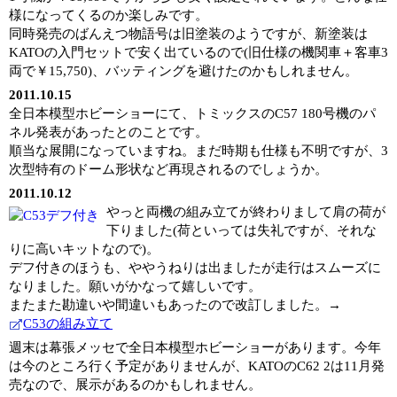
様になってくるのか楽しみです。
同時発売のばんえつ物語号は旧塗装のようですが、新塗装は
KATOの入門セットで安く出ているので(旧仕様の機関車＋客車3
両で￥15,750)、バッティングを避けたのかもしれません。
2011.10.15
全日本模型ホビーショーにて、トミックスのC57 180号機のパ
ネル発表があったとのことです。
順当な展開になっていますね。まだ時期も仕様も不明ですが、3
次型特有のドーム形状など再現されるのでしょうか。
2011.10.12
やっと両機の組み立てが終わりまして肩の荷が
下りました(荷といっては失礼ですが、それな
りに高いキットなので)。
デフ付きのほうも、ややうねりは出ましたが走行はスムーズに
なりました。願いがかなって嬉しいです。
またまた勘違いや間違いもあったので改訂しました。→
C53の組み立て
週末は幕張メッセで全日本模型ホビーショーがあります。今年
は今のところ行く予定がありませんが、KATOのC62 2は11月発
売なので、展示があるのかもしれません。