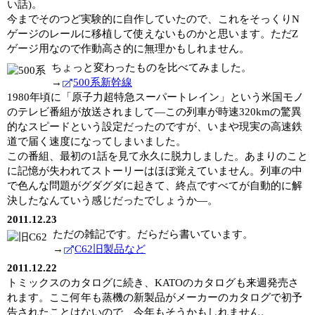
い話)。
今までそのつど実験的に自作していたので、これをそっくりN
ゲージのレールに移植して使えないものかと思います。ただZ
ゲージ用なので作動高さ的に無理かもしれません。
ちょっと変わったものを比べてみました。
→
500系新幹線
1980年頃に「原子力超特急スーパートレイン」という米国モノ
のテレビ番組が放送されまして―この列車が時速320kmの驚異
的なスピードという設定だったのですが、いまや現実の高速鉄
道で届く速度になってしまいました。
この番組、最初の1話を見て永久に脱力しました。あまりのこと
に記憶が失われてストーリーはほぼ覚えていません。列車の中
で色んな問題がグダグダに起きて、終点ですべてが自動的に解
決したなんていう感じだったでしょうか―。
2011.12.23
ただの雑記です。だらだら書いています。
→
C62旧製品など
2011.12.22
トミックスのカタログに続き、KATOのカタログも来週発売さ
れます。ここ何年も蒸機の新製品がメーカーのカタログで初予
告されたことはないので、今年もそうかもしれません。