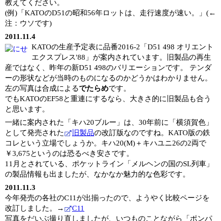
教えてください。
(例)「KATOのD51の昭和56年ロットは、走行速度が速い。」(←
注：ウソです)
2011.11.4
KATOの生産予定表に品番2016-2「D51 498 オリエント
エクスプレス'88」が案内されています。旧製品の再生
産ではなく、昨年の新D51 498のバリエーションです。 テンダ
ーの形状などが当時のものになるのかどうかはわかりません。
左の写真は合成による
でたらめ
です。
でもKATOのEF58と重連にするなら、大きさ的に旧製品も合う
と思います。
一緒に案内された「キハ20ブルー」は、30年前に「横須賀色」
として発売された
旧製品
の改訂版なのですね。KATO版の鉄
コレという立場でしょうか。キハ20(M)＋キハユニ26の2両で
￥3,675というのは恐るべき安さです。
11月とされている、ポケットライン「メルヘンの国のSL列車」
の製品情報も出ましたが、なかなか魅力的な色彩です。
2011.11.3
今年発売の各社のC11が出揃ったので、ようやく比較ページを
改訂しました。→
C11
写真をだいぶ撮り直しましたが、いつものことながら「ポンパ