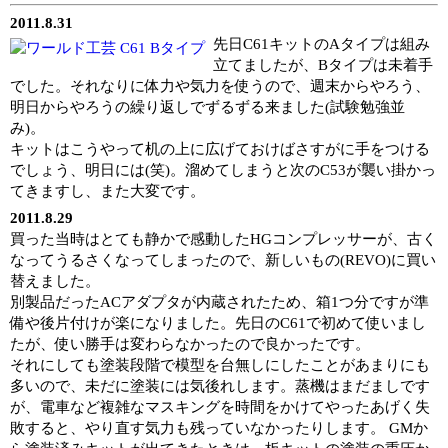
2011.8.31
先日C61キットのAタイプは組み
立てましたが、Bタイプは未着手
でした。それなりに体力や気力を使うので、週末からやろう、
明日からやろうの繰り返しでずるずる来ました(試験勉強並
み)。
キットはこうやって机の上に広げておけばさすがに手をつける
でしょう、明日には(笑)。溜めてしまうと次のC53が襲い掛かっ
てきますし、また大変です。
2011.8.29
買った当時はとても静かで感動したHGコンプレッサーが、古く
なってうるさくなってしまったので、新しいもの(REVO)に買い
替えました。
別製品だったACアダプタが内蔵されたため、箱1つ分ですが準
備や後片付けが楽になりました。先日のC61で初めて使いまし
たが、使い勝手は変わらなかったので良かったです。
それにしても塗装段階で模型を台無しにしたことがあまりにも
多いので、未だに塗装には気後れします。蒸機はまだましです
が、電車など複雑なマスキングを時間をかけてやったあげく失
敗すると、やり直す気力も残っていなかったりします。 GMか