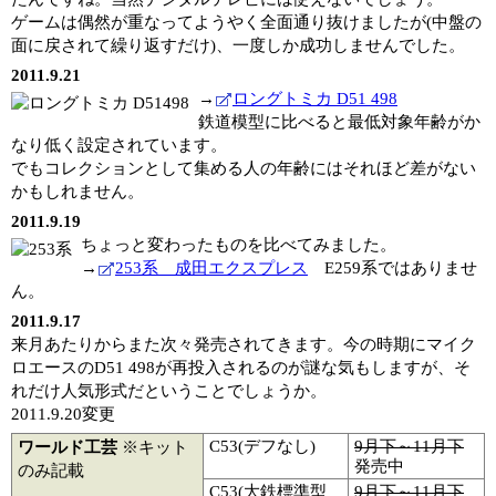
ゲームは偶然が重なってようやく全面通り抜けましたが(中盤の
面に戻されて繰り返すだけ)、一度しか成功しませんでした。
2011.9.21
→
ロングトミカ D51 498
鉄道模型に比べると最低対象年齢がか
なり低く設定されています。
でもコレクションとして集める人の年齢にはそれほど差がない
かもしれません。
2011.9.19
ちょっと変わったものを比べてみました。
→
253系 成田エクスプレス
E259系ではありませ
ん。
2011.9.17
来月あたりからまた次々発売されてきます。今の時期にマイク
ロエースのD51 498が再投入されるのが謎な気もしますが、そ
れだけ人気形式だということでしょうか。
2011.9.20変更
C53(デフなし)
9月下～11月下
ワールド工芸
※キット
発売中
のみ記載
C53(大鉄標準型
9月下～11月下