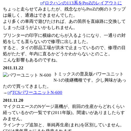
ロクハンの113系をProZのレイアウトに
ちょっと走らせてみましたが、残念ながらProZの例のトラップ
は厳しく、通過はできませんでした。
より多くの車両で遊びたければ、あの箇所を直線路に交換して
しまったほうがよいかもしれません。
プリンターの印字に横線のむらが入るようになり、一通りの対
処をしても直らないので修理に出しました。
すると、タイの部品工場が洪水で止まっているので、修理の目
処がたたず、年内に直るかどうかわからないとのこと。
こんな影響もあるのですね。
2011.11.22
トミックスの普及版パワーユニット
N-1の後継機種です。少し興味があっ
たので買ってきました。
→
TCSパワーユニットN-600
2011.11.20
マイクロエースのNゲージ蒸機が、前回の生産からどれくらい
経っているかの一覧です(2011年版)。間違いがありましたらす
みません。
ラインナップ追加と、単純再生産(まれ)を区別していません。