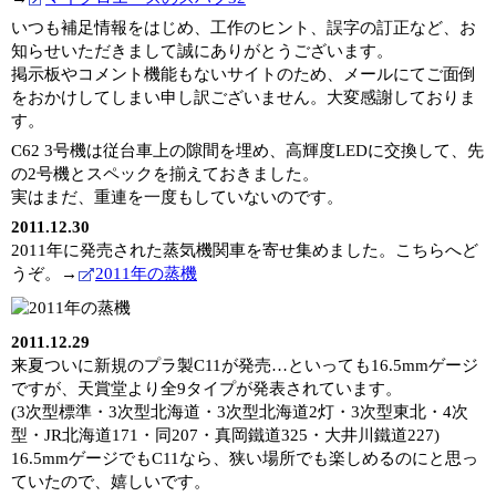
いつも補足情報をはじめ、工作のヒント、誤字の訂正など、お
知らせいただきまして誠にありがとうございます。
掲示板やコメント機能もないサイトのため、メールにてご面倒
をおかけしてしまい申し訳ございません。大変感謝しておりま
す。
C62 3号機は従台車上の隙間を埋め、高輝度LEDに交換して、先
の2号機とスペックを揃えておきました。
実はまだ、重連を一度もしていないのです。
2011.12.30
2011年に発売された蒸気機関車を寄せ集めました。こちらへど
うぞ。→
2011年の蒸機
2011.12.29
来夏ついに新規のプラ製C11が発売…といっても16.5mmゲージ
ですが、天賞堂より全9タイプが発表されています。
(3次型標準・3次型北海道・3次型北海道2灯・3次型東北・4次
型・JR北海道171・同207・真岡鐵道325・大井川鐵道227)
16.5mmゲージでもC11なら、狭い場所でも楽しめるのにと思っ
ていたので、嬉しいです。