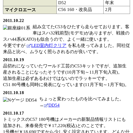
D52
年末
C56 160・改良品
2月
マイクロエース
2011.10.22
組み立てたC53をひたすら走らせております。客
車はスハ32戦前型(モデモ)がありますが、戦後の
スハ44系(KATO)も似合うので、よく一緒に使います。
今更ですが
LED室内灯クリア
を私も使ってみました。同社従
来品と比べ、ムラなく照らされるのが良いです。
2011.10.19
品切れになっていたワールド工芸のC53キットですが、追加生
産されることになったそうです(10月下旬～11月下旬入荷)。
追加生産は必ずあるわけではないのでラッキーです。
C51 80号機も同時に発表になっています(11月下旬～1月下旬)。
2011.10.18
ちょっと変わったものを比べてみました。
→
DD54
2011.10.17
トミックスのC57 180号機はメーカーの新製品情報リストにも
追加され、来春発売で￥17,220(税込)とのことです。
1号機が￥18,690ですから少し安く設定されています。どんな仕