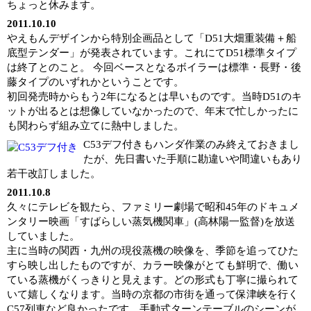
ちょっと休みます。
2011.10.10
やえもんデザインから特別企画品として「D51大畑重装備＋船
底型テンダー」が発表されています。これにてD51標準タイプ
は終了とのこと。 今回ベースとなるボイラーは標準・長野・後
藤タイプのいずれかということです。
初回発売時からもう2年になるとは早いものです。当時D51のキ
ットが出るとは想像していなかったので、年末で忙しかったに
も関わらず組み立てに熱中しました。
C53デフ付きもハンダ作業のみ終えておきまし
たが、先日書いた手順に勘違いや間違いもあり
若干改訂しました。
2011.10.8
久々にテレビを観たら、ファミリー劇場で昭和45年のドキュメ
ンタリー映画「すばらしい蒸気機関車」(高林陽一監督)を放送
していました。
主に当時の関西・九州の現役蒸機の映像を、季節を追ってひた
すら映し出したものですが、カラー映像がとても鮮明で、働い
ている蒸機がくっきりと見えます。どの形式も丁寧に撮られて
いて嬉しくなります。当時の京都の市街を通って保津峡を行く
C57列車など良かったです。手動式ターンテーブルのシーンが