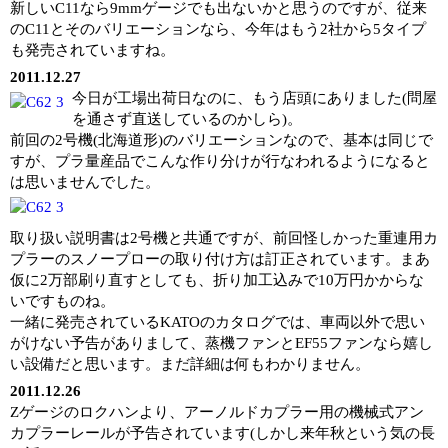
新しいC11なら9mmゲージでも出ないかと思うのですが、従来
のC11とそのバリエーションなら、今年はもう2社から5タイプ
も発売されていますね。
2011.12.27
今日が工場出荷日なのに、もう店頭にありました(問屋
を通さず直送しているのかしら)。
前回の2号機(北海道形)のバリエーションなので、基本は同じで
すが、プラ量産品でこんな作り分けが行なわれるようになると
は思いませんでした。
取り扱い説明書は2号機と共通ですが、前回怪しかった重連用カ
プラーのスノープローの取り付け方は訂正されています。まあ
仮に2万部刷り直すとしても、折り加工込みで10万円かからな
いですものね。
一緒に発売されているKATOのカタログでは、車両以外で思い
がけない予告がありまして、蒸機ファンとEF55ファンなら嬉し
い設備だと思います。まだ詳細は何もわかりません。
2011.12.26
Zゲージのロクハンより、アーノルドカプラー用の機械式アン
カプラーレールが予告されています(しかし来年秋という気の長