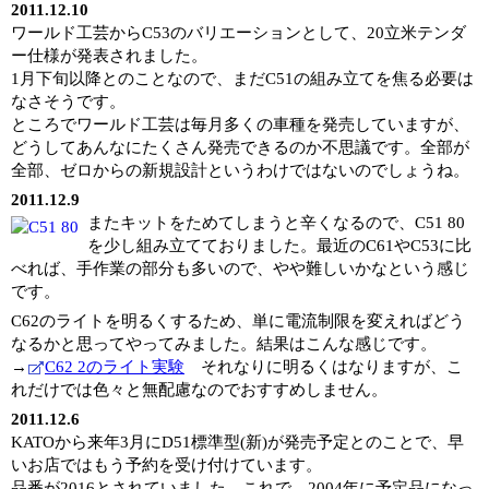
2011.12.10
ワールド工芸からC53のバリエーションとして、20立米テンダ
ー仕様が発表されました。
1月下旬以降とのことなので、まだC51の組み立てを焦る必要は
なさそうです。
ところでワールド工芸は毎月多くの車種を発売していますが、
どうしてあんなにたくさん発売できるのか不思議です。全部が
全部、ゼロからの新規設計というわけではないのでしょうね。
2011.12.9
またキットをためてしまうと辛くなるので、C51 80
を少し組み立てておりました。最近のC61やC53に比
べれば、手作業の部分も多いので、やや難しいかなという感じ
です。
C62のライトを明るくするため、単に電流制限を変えればどう
なるかと思ってやってみました。結果はこんな感じです。
→
C62 2のライト実験
それなりに明るくはなりますが、こ
れだけでは色々と無配慮なのでおすすめしません。
2011.12.6
KATOから来年3月にD51標準型(新)が発売予定とのことで、早
いお店ではもう予約を受け付けています。
品番が2016とされていました。これで、2004年に予定品になっ