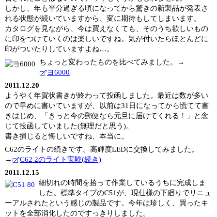
しかし、年も半分過ぎる頃になってから驚きの新製品が発表さ
れる状態が続いていますから、変に期待もしてしまいます。
カタログを見ながら、今は買えなくても、そのうち欲しいもの
に印をつけていくのは楽しいですね。気が付いたらほとんどに
印がついたりしていますよね…。
ちょっと変わったものを比べてみました。→
ヨ6000
2011.12.20
ようやく年賀状書きが終わって投函しました。最近は数が多い
ので早めに書いていますが、以前は31日になってから慌てて書
きはじめ、「きっと今の郵便なら元旦に届けてくれる！」と念
じて投函していました(無理だと思う)。
書き損じると悔しいですね、本当に。
C62のライトの続きです。高輝度LEDに交換してみました。
→
C62 2のライト実験(続き)
2011.12.15
細切れの時間を拾って作業しているうちに完成しま
した。標準タイプのC51が、現仕様の下廻りでリニュ
ーアルされたという感じの製品です。今年は珍しく、買ったキ
ットを全部消化したのですっきりしました。