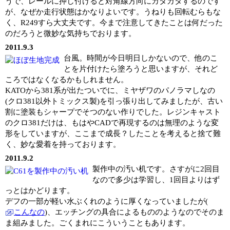
うで、レールに押し付けると対角線方向にカタカタするのです
が、なぜか走行状態はかなりよいです。うねりも回転むらもな
く、R249すら大丈夫です。今まで注意してきたことは何だった
のだろうと微妙な気持ちでおります。
2011.9.3
台風。時間が今日明日しかないので、他のこ
とを片付けたら塗ろうと思いますが、それど
ころではなくなるかもしれません。
KATOから381系が出たついでに、ミヤザワのパノラマしなの
(クロ381以外トミックス製)を引っ張り出してみましたが、古い
割に塗装もシャープでそつのない作りでした。レジンキャスト
のクロ381だけは、もはやCADで再現するのは無理のような変
形をしていますが、ここまで成長？したことを考えると捨て難
く、妙な愛着を持っております。
2011.9.2
製作中の汚い机です。さすがに2回目
なので多少は学習し、1回目よりはず
っとはかどります。
デフの一部が軽い水ぶくれのように厚くなっていましたが(
こんなの
)、エッチングの具合によるもののようなのでそのま
ま組みました。ごくまれにこういうこともあります。