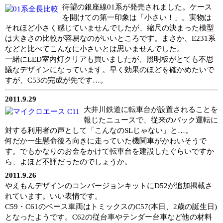
待望の銀座線01系が発売されました。ケース
を開けての第一印象は「小さい！」。実物は
それほど小さく感じていませんでしたが、縮尺の決まった模型
は大きさの比較が容易なのがいいところです。まさか、E231系
などと比べてこんなに小さいとは思いませんでした。
一緒にLED室内灯クリアも買いましたが、照明板がとても不思
議なデザインになっています。早く効果のほどを確かめたいで
すが、C53の完成が先です…。
2011.9.29
大井川鉄道に転車台が設置されることを
報じたニュースで、従来のバック運転に
対する利用者の声として「こんなのSLじゃない」と…。
何だか一生懸命後ろ向きに走っていた機関車がかわいそうで
す。でもかなりのお金をかけて転車台を建設したぐらいですか
ら、よほど不評だったのでしょうか。
2011.9.26
やえもんデザインのコンバージョンキットにD52が追加掲載さ
れています。いい表情です。
C59・C61のベース車両はトミックスのC57(本日、2歳の誕生日)
となったようです。C62の従台車やテンダー台車など他の材料