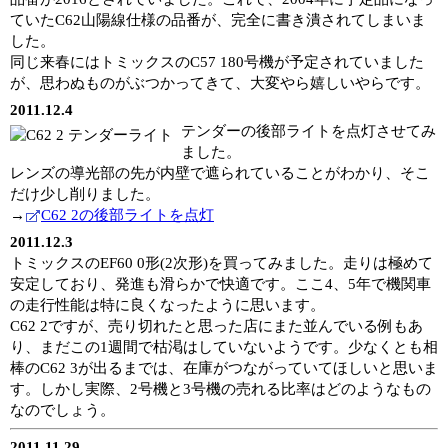
ていたC62山陽線仕様の品番が、完全に書き潰されてしまいま
した。
同じ来春にはトミックスのC57 180号機が予定されていました
が、思わぬものがぶつかってきて、大変やら嬉しいやらです。
2011.12.4
テンダーの後部ライトを点灯させてみ
ました。
レンズの導光部の先が内壁で遮られていることがわかり、そこ
だけ少し削りました。
→
C62 2の後部ライトを点灯
2011.12.3
トミックスのEF60 0形(2次形)を買ってみました。走りは極めて
安定しており、発進も滑らかで快適です。ここ4、5年で機関車
の走行性能は特に良くなったように思います。
C62 2ですが、売り切れたと思った店にまた並んでいる例もあ
り、まだこの1週間で枯渇はしていないようです。少なくとも相
棒のC62 3が出るまでは、在庫がつながっていてほしいと思いま
す。しかし実際、2号機と3号機の売れる比率はどのようなもの
なのでしょう。
2011.11.29