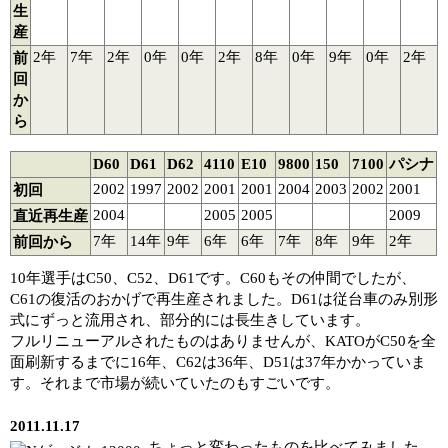
生
産
2年
7年
2年
0年
0年
2年
8年
0年
9年
0年
2年
前
回
か
ら
D60
D61
D62
4110
E10
9800
150
7100
パシナ
2002
1997
2002
2001
2001
2004
2003
2002
2001
初回
2004
2005
2005
2009
直近再生産
7年
14年
9年
6年
6年
7年
8年
9年
2年
前回から
10年選手はC50、C52、D61です。C60もその仲間でしたが、
C61の復活のおかげで再生産されました。D61は従台車のみ別形
式にずっと流用され、部分的には長生きしています。
フルリニューアルされたものはありませんが、KATOがC50を全
面刷新するまでに16年、C62は36年、D51は37年かかっていま
す。それまで市場が続いていたのもすごいです。
2011.11.17
ちょっと変わったものを比べてみました。