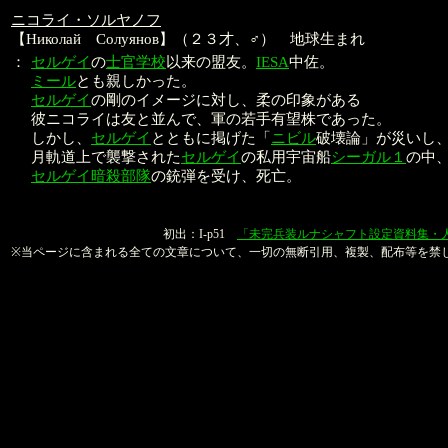
ニコライ・ソルヤノフ
【Николай Солуянов】（２３才、♂） 地球生まれ
：
セルゲイ
の
士官学校
以来の盟友。
IESA
中佐。
ミール
とも親しかった。
セルゲイ
の剛のイメージに対し、柔の印象がある
彼ニコライは友と並んで、軍の若手有望株であった。
しかし、
セルゲイ
とともに掲げた「
ニビル
破壊論」が災いし
月軌道上で襲撃された
セルゲイ
の私用宇宙船
シーガル１
の中
セルゲイ暗殺部隊
の銃弾を受け、死亡。
本文：金子良馬、山口
初出：I-p51
「未完兵装ルナシャフト設定資料集・
※当ページに含まれる全ての文章について、一切の無断引用、複製、配布等を禁