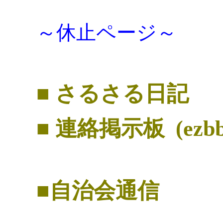
～休止ページ～
■ さるさる日記
■
連絡掲示板
(ezbb
■自治会通信