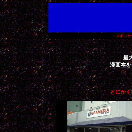
スポンサ
最
漫画本を
とにかく