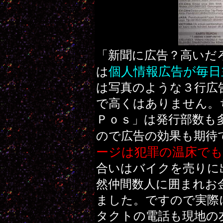
「新聞に広告？高いだ
個人情報広告が毎日
は
は写真のような３行広
で高くはありません。
Ｐｏｓ」は発行部数も
ので広告の効果も期待
ージは犯罪の温床で
合いはバイクを売りに
然仲間数人に囲まれお
ました。ですので実際
タクトの電話も現地の