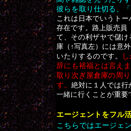
彼らを取り仕切る、「
これは日本でいうトー
存在です。路上販売員
て、その利ザヤで儲け
庫（↑写真左）には意
し
いたりするのです。
辞にも裕福とは言え
取り次ぎ屋倉庫の周
す。
絶対に１人では行
一緒に行くことが重要
エージェントをフル
こちらではエージェ