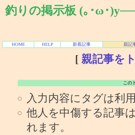
釣りの掲示板 (｡･ω･)y
HOME
HELP
新着記事
親記
[
親記事を
この
入力内容にタグは利
他人を中傷する記事
れます。