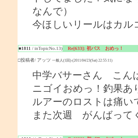
なんで）
今ほしいリールはカル
■1811
/ inTopicNo.13)
Re[633]: 初バス おめっ！
□投稿者/ アッツ
一般人(1回)-(2011/04/23(Sat) 22:55:11)
中学バサーさん こん
ニゴイおめっ！釣果あ
ルアーのロストは痛い
また次週 がんばって