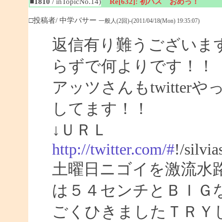
■1810
/ inTopicNo.14)
Re[632]: 初バス おめっ！
□投稿者/ 中学バサー
一般人(2回)-(2011/04/18(Mon) 19:35:07)
返信有り難うございま
らずで何よりです！！
アッツさんもtwitte
してます！！
↓ＵＲＬ
http://twitter.com/#
!/silvi
土曜日ニゴイを激流水
は５４センチとＢＩＧ
ごくひきましたＴＲＹ