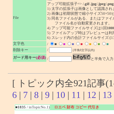
アップ可能拡張子=> /
.gif
/
.jpg
/
.jpeg
/
.png
1) 太字の拡張子は画像として認識され
2) 画像は初期状態で縮小サイズ50×
File
3) 同名ファイルがある、またはファ
ファイル名が自動変更されます。
4) アップ可能ファイルサイズは1回
100
5) ファイルアップ時はプレビューは
6) スレッド内の合計ファイルサイズ:[1341
文字色
/
■
■
■
■
■
■
■
削除キー
/
(半角8文字以内)
ガード用キー
(必須)
/
と半角で入力
[ トピック内全921記事(1-
6
|
7
|
8
|
9
|
10
|
11
|
12
|
13
■1835
/ inTopicNo.1)
ロエベ 財布 コピー 代引き