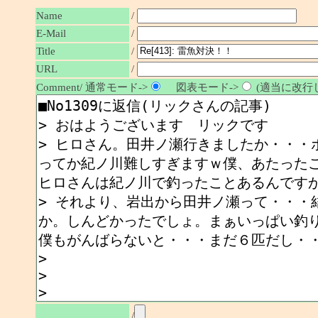
Name
/
E-Mail
/
/
Title
URL
/
Comment/ 通常モード->
図表モード->
(適当に改行し
/