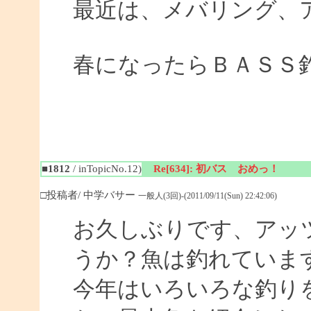
最近は、メバリング、
春になったらＢＡＳＳ
■1812
/ inTopicNo.12)
Re[634]: 初バス おめっ！
□投稿者/ 中学バサー
一般人(3回)-(2011/09/11(Sun) 22:42:06)
お久しぶりです、アッ
うか？魚は釣れていま
今年はいろいろな釣り