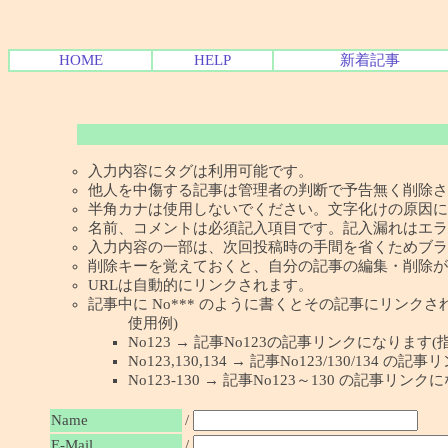
HOME
HELP
新着記事
入力内容にタグは利用可能です。
他人を中傷する記事は管理者の判断で予告無く削除さ
半角カナは使用しないでください。文字化けの原因に
名前、コメントは必須記入項目です。記入漏れはエラ
入力内容の一部は、次回投稿時の手間を省くためブラ
削除キーを覚えておくと、自分の記事の編集・削除が
URLは自動的にリンクされます。
記事中に No*** のように書くとその記事にリンクされま
使用例)
No123 → 記事No123の記事リンクになります(
No123,130,134 → 記事No123/130/134
No123-130 → 記事No123～130 の記事リン
Name
/
E-Mail
/