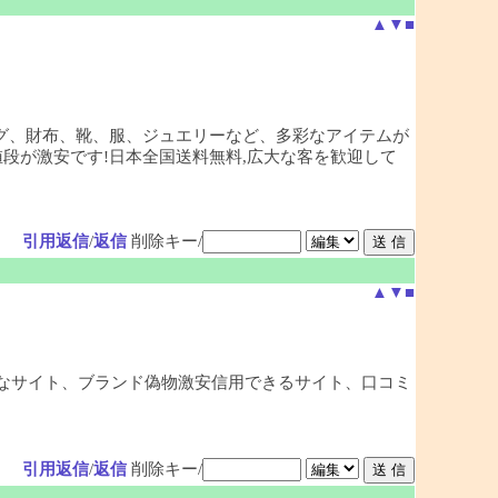
▲
▼
■
バッグ、財布、靴、服、ジュエリーなど、多彩なアイテムが
段が激安です!日本全国送料無料,広大な客を歓迎して
引用返信
/
返信
削除キー/
▲
▼
■
安全なサイト、ブランド偽物激安信用できるサイト、口コミ
引用返信
/
返信
削除キー/