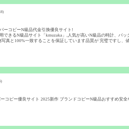
18)
パーコピーN級品代金引換優良サイト!
用できるN級品サイト「kmuzaka」,人気が高いN級品の時計、
写真と100%一致することを保証しています品質が 完璧ですし、値
6)
ーパーコピー優良サイト 2025新作 ブランドコピーN級品おすすめ