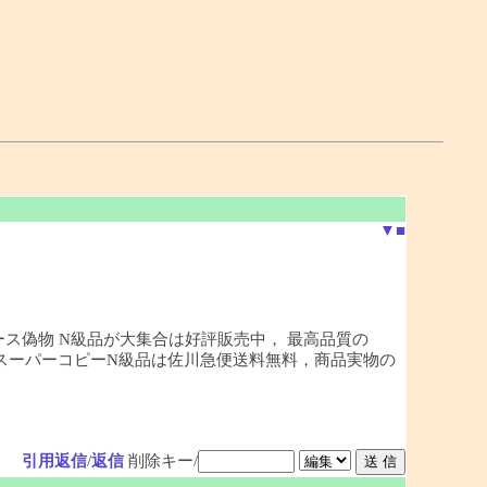
▼
■
ース偽物 N級品が大集合は好評販売中， 最高品質の
どのスーパーコピーN級品は佐川急便送料無料，商品実物の
引用返信
/
返信
削除キー/