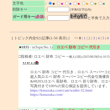
文字色
/
■
■
■
■
■
■
■
削除キー
/
(半角8文字以内)
ガード用キー
(必須)
/
と半角で入力
[ トピック内全921記事(1-50 表示) ] <<
0
|
1
|
2
|
3
|
4
|
5
|
6
■1835
/ inTopicNo.1)
ロエベ 財布 コピー 代引き
□投稿者/ ロエベ 財布 コピー
一般人(1回)-(2025/08/29(Fri) 10:55:
ロエベ 財布 コピー 代引き，ロエベ スーパーコピ
超人気ロエベ 財布 スーパーコピー代金引換優良サ
&#8203;ロエベ 長財布、ロエベ 折り財布
写真付きで100%の安心保証を提供しています。
https://kmuzaka.com/cate/wallet-32.html
https://kmuzaka.com/