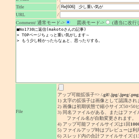
/
Title
URL
/
Comment/ 通常モード->
図表モード->
(適当に改行し
/
アップ可能拡張子=> /
.gif
/
.jpg
/
.jpeg
/
.png
1) 太字の拡張子は画像として認識され
2) 画像は初期状態で縮小サイズ50×
File
3) 同名ファイルがある、またはファ
ファイル名が自動変更されます。
4) アップ可能ファイルサイズは1回
100
5) ファイルアップ時はプレビューは
6) スレッド内の合計ファイルサイズ:[1341