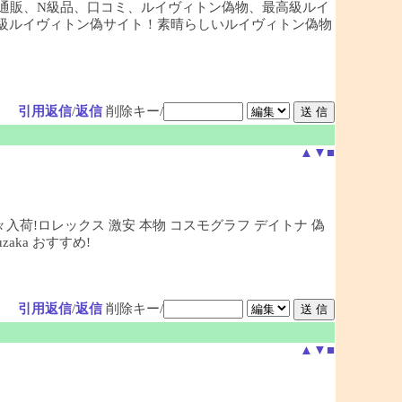
通販、N級品、口コミ、ルイヴィトン偽物、最高級ルイ
最大級ルイヴィトン偽サイト！素晴らしいルイヴィトン偽物
引用返信
/
返信
削除キー/
▲
▼
■
々入荷!ロレックス 激安 本物 コスモグラフ デイトナ 偽
ka おすすめ!
引用返信
/
返信
削除キー/
▲
▼
■