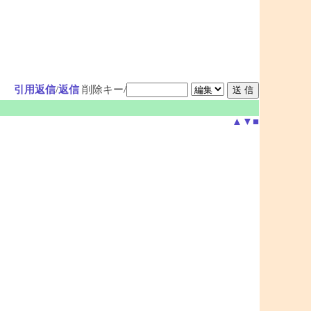
引用返信
/
返信
削除キー/
▲
▼
■