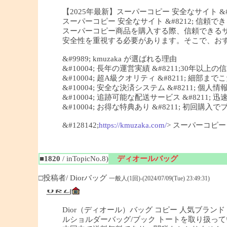
【2025年最新】スーパーコピー 安全なサイト &#82
スーパーコピー 安全なサイト &#8212; 信頼できる
スーパーコピー商品を購入する際、信頼できる
安全性を重視する必要があります。そこで、おすすめ
&#9989; kmuzaka が選ばれる理由
&#10004; 長年の運営実績 &#8211;30年以上
&#10004; 超A級クオリティ &#8211; 細
&#10004; 安全な決済システム &#8211; 個
&#10004; 追跡可能な配送サービス &#8211;
&#10004; お得な特典あり &#8211; 初回
&#128142;
https://kmuzaka.com/
> スーパーコピ
■1820
/ inTopicNo.8)
ディオールバッグ
□投稿者/ Diorバッグ
一般人(1回)-(2024/07/09(Tue) 23:49:31)
Dior（ディオール）バッグ コピー 人気ブランド 
ルショルダーバッグ/ブック トートを取り扱っ