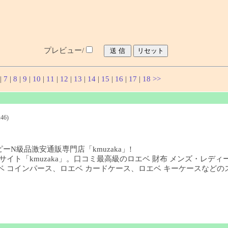
プレビュー/
|
7
|
8
|
9
|
10
|
11
|
12
|
13
|
14
|
15
|
16
|
17
|
18
>>
46)
ーN級品激安通販専門店「kmuzaka」!
イト「kmuzaka」。口コミ最高級のロエベ 財布 メンズ・レディ
、ロエベ コインパース、ロエベ カードケース、ロエベ キーケースな