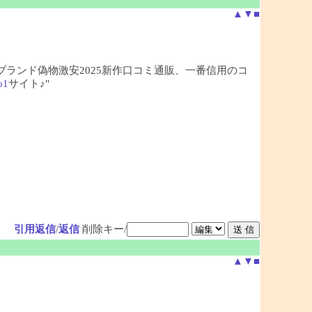
▲
▼
■
、ブランド偽物激安2025新作口コミ通販、一番信用のコ
o1
サイト♪"
引用返信
/
返信
削除キー/
▲
▼
■