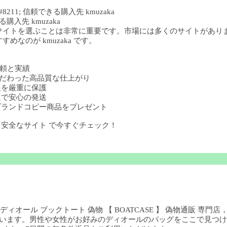
11; 信頼できる購入先 kmuzaka
購入先 kmuzaka
サイトを選ぶことは非常に重要です。市場には多くのサイトがあり
なのが kmuzaka です。
の信頼と実績
部までこだわった高品質な仕上がり
人情報を厳重に保護
 迅速で安心の発送
購入でブランドコピー商品をプレゼント
ー 安全なサイト で今すぐチェック！
ディオール ブックトート 偽物 【 BOATCASE 】 偽物通販 専門
ています。男性や女性がお好みのディオールのバッグをここで見つける