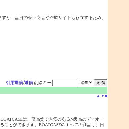
ますが、品質の低い商品や詐欺サイトも存在するため、
引用返信
/
返信
削除キー/
▲
▼
■
店，BOATCASEは、高品質で人気のあるN級品のディオー
ことができます。BOATCASEのすべての商品は、日