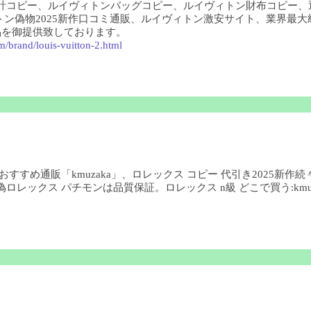
時計コピー、ルイヴィトンバッグコピー、ルイヴィトン財布コピー、
ヴィトン偽物2025新作口コミ通販、ルイヴィトン激安サイト、業界
品を御提供致しております。
m/brand/louis-vuitton-2.html
すすめ通販「kmuzaka」、ロレックス コピー 代引き2025新作続
レックス パチモンは品質保証。ロレックス n級 どこで買う:kmuza