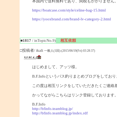
本国内で送料無料であり、関税もかかりません
https://boatcase.com/style/celine-bag-15.html
https://yooxbrand.com/brand-lv-category-2.html
■1817
/ inTopicNo.9)
相互依頼
□投稿者/ ikali
一般人(1回)-(2015/06/19(Fri) 03:28:37)
はじめまして、アッツ様。
B.F.Infoというバス釣りまとめブログをしており
この度は相互リンクをしていただきたくご連絡
かってながらこちらはリンク登録しております
B.F.Info
http://bfinfo.teamblog.jp/
http://bfinfo.teamblog.jp/index.rdf