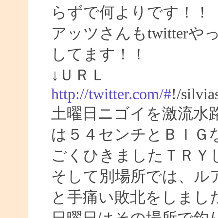
らずで何よりです！！
アッツさんもtwitte
してます！！
↓ＵＲＬ
http://twitter.com/#
!/silvi
土曜日ニゴイを激流水
は５４センチとＢＩＧ
ごくひきましたＴＲＹ
そして別場所では、ル
と手痛い敗北をしまし