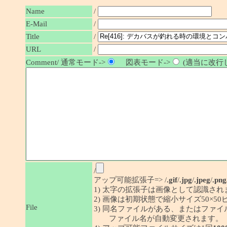
Name
/
E-Mail
/
/
Title
URL
/
Comment/ 通常モード->
図表モード->
(適当に改行し
/
アップ可能拡張子=> /
.gif
/
.jpg
/
.jpeg
/
.png
1) 太字の拡張子は画像として認識され
2) 画像は初期状態で縮小サイズ50×
File
3) 同名ファイルがある、またはファ
ファイル名が自動変更されます。