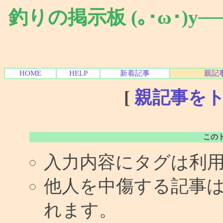
釣りの掲示板 (｡･ω･)y
HOME
HELP
新着記事
親記
[
親記事を
この
入力内容にタグは利
他人を中傷する記事
れます。