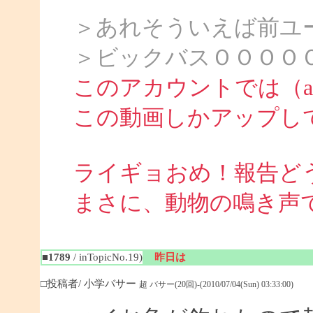
＞あれそういえば前ユ
＞ビックバスＯＯＯＯ
このアカウントでは（att
この動画しかアップし
ライギョおめ！報告ど
まさに、動物の鳴き声
■1789
/ inTopicNo.19)
昨日は
□投稿者/ 小学バサー
超 バサー(20回)-(2010/07/04(Sun) 03:33:00)