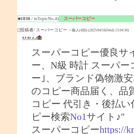
■1830
/ inTopicNo.4)
スーパーコピー
□投稿者/ スーパーコピー
一般人(4回)-(2025/04/16(Wed) 15:04:36)
スーパーコピー優良サイト
ー、N級 時計 スーパ
ー｣、ブランド偽物激安
のコピー商品届く、品
コピー 代引き・後払
ピー検索
No1
サイト♪"
スーパーコピー
https://