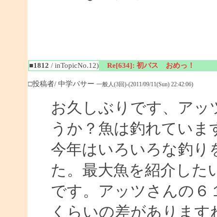
■1812
/ inTopicNo.12)
Re[634]: 初バス おめっ！
□投稿者/ 中学バサー
一般人(3回)-(2011/09/11(Sun) 22:42:06)
お久しぶりです、アッ
うか？魚は釣れていま
今年はいろいろな釣り
た。最大魚を紹介した
です。アッツさんの６１
くらいの差があります