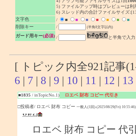
4) アップ可能ファイルサイズは1回
100
5) ファイルアップ時はプレビューは
6) スレッド内の合計ファイルサイズ:[1341
文字色
/
■
■
■
■
■
■
■
削除キー
/
(半角8文字以内)
ガード用キー
(必須)
/
と半角で入力
[ トピック内全921記事(1-
6
|
7
|
8
|
9
|
10
|
11
|
12
|
13
■1835
/ inTopicNo.1)
ロエベ 財布 コピー 代引き
□投稿者/ ロエベ 財布 コピー
一般人(1回)-(2025/08/29(Fri) 10:55:46)
ロエベ 財布 コピー 