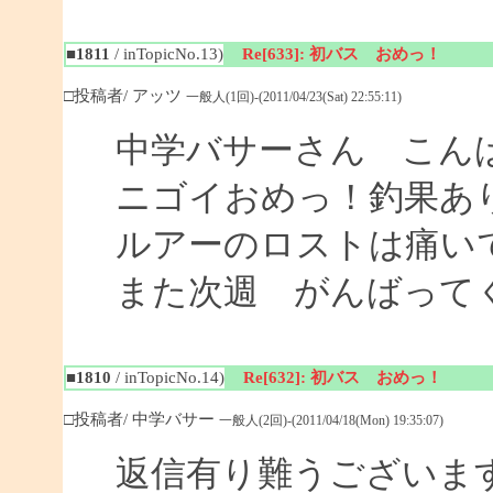
■1811
/ inTopicNo.13)
Re[633]: 初バス おめっ！
□投稿者/ アッツ
一般人(1回)-(2011/04/23(Sat) 22:55:11)
中学バサーさん こん
ニゴイおめっ！釣果あ
ルアーのロストは痛い
また次週 がんばって
■1810
/ inTopicNo.14)
Re[632]: 初バス おめっ！
□投稿者/ 中学バサー
一般人(2回)-(2011/04/18(Mon) 19:35:07)
返信有り難うございま