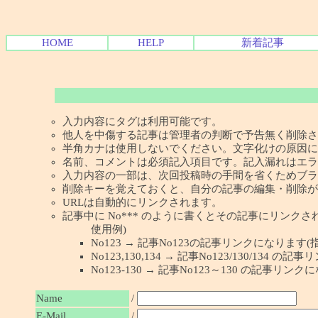
HOME
HELP
新着記事
入力内容にタグは利用可能です。
他人を中傷する記事は管理者の判断で予告無く削除さ
半角カナは使用しないでください。文字化けの原因に
名前、コメントは必須記入項目です。記入漏れはエラ
入力内容の一部は、次回投稿時の手間を省くためブラ
削除キーを覚えておくと、自分の記事の編集・削除が
URLは自動的にリンクされます。
記事中に No*** のように書くとその記事にリンクされま
使用例)
No123 → 記事No123の記事リンクになります(
No123,130,134 → 記事No123/130/134
No123-130 → 記事No123～130 の記事リン
Name
/
E-Mail
/