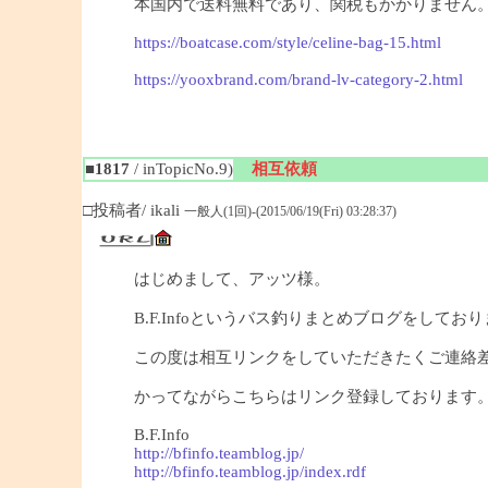
本国内で送料無料であり、関税もかかりません
https://boatcase.com/style/celine-bag-15.html
https://yooxbrand.com/brand-lv-category-2.html
■1817
/ inTopicNo.9)
相互依頼
□投稿者/ ikali
一般人(1回)-(2015/06/19(Fri) 03:28:37)
はじめまして、アッツ様。
B.F.Infoというバス釣りまとめブログをしており
この度は相互リンクをしていただきたくご連絡
かってながらこちらはリンク登録しております
B.F.Info
http://bfinfo.teamblog.jp/
http://bfinfo.teamblog.jp/index.rdf