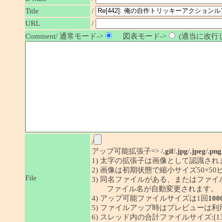
/
Title
URL
/
Comment/ 通常モード->
図表モード->
(適当に改行し
/
アップ可能拡張子=> /
.gif
/
.jpg
/
.jpeg
/
.png
1) 太字の拡張子は画像として認識され
2) 画像は初期状態で縮小サイズ50×
File
3) 同名ファイルがある、またはファ
ファイル名が自動変更されます。
4) アップ可能ファイルサイズは1回
100
5) ファイルアップ時はプレビューは
6) スレッド内の合計ファイルサイズ:[1341