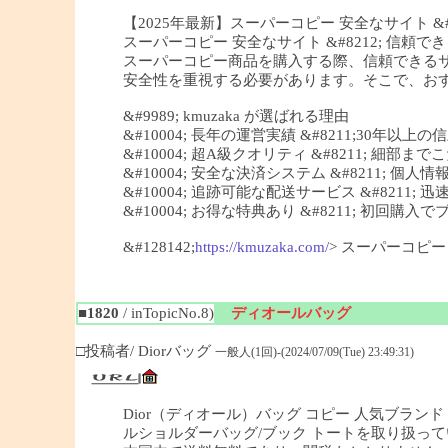
【2025年最新】スーパーコピー 安全なサイト &#82
スーパーコピー 安全なサイト &#8212; 信頼できる
スーパーコピー商品を購入する際、信頼できる
安全性を重視する必要があります。そこで、おすすめ
&#9989; kmuzaka が選ばれる理由
&#10004; 長年の運営実績 &#8211;30年以上
&#10004; 超A級クオリティ &#8211; 細
&#10004; 安全な決済システム &#8211; 個
&#10004; 追跡可能な配送サービス &#8211;
&#10004; お得な特典あり &#8211; 初回
&#128142;
https://kmuzaka.com/
> スーパーコピ
■1820
/ inTopicNo.8)
ディオールバッグ
□投稿者/ Diorバッグ
一般人(1回)-(2024/07/09(Tue) 23:49:31)
Dior（ディオール）バッグ コピー 人気ブランド 
ルショルダーバッグ/ブック トートを取り扱っ