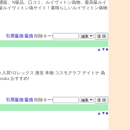
通販、N級品、口コミ、ルイヴィトン偽物、最高級ルイ
最大級ルイヴィトン偽サイト！素晴らしいルイヴィトン偽物
引用返信
/
返信
削除キー/
▲
▼
■
々入荷!ロレックス 激安 本物 コスモグラフ デイトナ 偽
ka おすすめ!
引用返信
/
返信
削除キー/
▲
▼
■