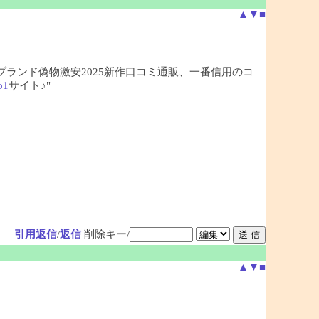
▲
▼
■
、ブランド偽物激安2025新作口コミ通販、一番信用のコ
o1
サイト♪"
引用返信
/
返信
削除キー/
▲
▼
■