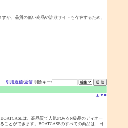
ますが、品質の低い商品や詐欺サイトも存在するため、
引用返信
/
返信
削除キー/
▲
▼
■
店，BOATCASEは、高品質で人気のあるN級品のディオー
ことができます。BOATCASEのすべての商品は、日