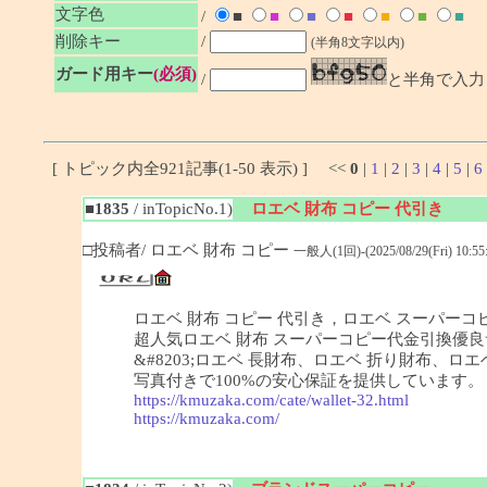
文字色
/
■
■
■
■
■
■
■
削除キー
/
(半角8文字以内)
ガード用キー
(必須)
/
と半角で入力
[ トピック内全921記事(1-50 表示) ] <<
0
|
1
|
2
|
3
|
4
|
5
|
6
■1835
/ inTopicNo.1)
ロエベ 財布 コピー 代引き
□投稿者/ ロエベ 財布 コピー
一般人(1回)-(2025/08/29(Fri) 10:55:
ロエベ 財布 コピー 代引き，ロエベ スーパーコピ
超人気ロエベ 財布 スーパーコピー代金引換優良サ
&#8203;ロエベ 長財布、ロエベ 折り財布
写真付きで100%の安心保証を提供しています。
https://kmuzaka.com/cate/wallet-32.html
https://kmuzaka.com/