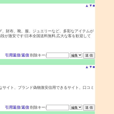
▲
▼
■
バッグ、財布、靴、服、ジュエリーなど、多彩なアイテムが
段が激安です!日本全国送料無料,広大な客を歓迎して
引用返信
/
返信
削除キー/
▲
▼
■
安全なサイト、ブランド偽物激安信用できるサイト、口コミ
引用返信
/
返信
削除キー/