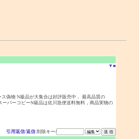
▼
■
ース偽物 N級品が大集合は好評販売中， 最高品質の
どのスーパーコピーN級品は佐川急便送料無料，商品実物の
引用返信
/
返信
削除キー/