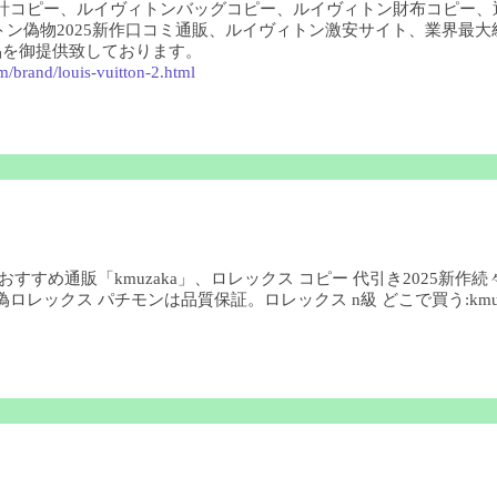
時計コピー、ルイヴィトンバッグコピー、ルイヴィトン財布コピー、
ヴィトン偽物2025新作口コミ通販、ルイヴィトン激安サイト、業界
品を御提供致しております。
m/brand/louis-vuitton-2.html
すすめ通販「kmuzaka」、ロレックス コピー 代引き2025新作続
レックス パチモンは品質保証。ロレックス n級 どこで買う:kmuza