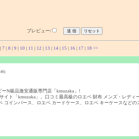
プレビュー/
|
7
|
8
|
9
|
10
|
11
|
12
|
13
|
14
|
15
|
16
|
17
|
18
>>
46)
ーN級品激安通販専門店「kmuzaka」!
イト「kmuzaka」。口コミ最高級のロエベ 財布 メンズ・レディ
、ロエベ コインパース、ロエベ カードケース、ロエベ キーケースな