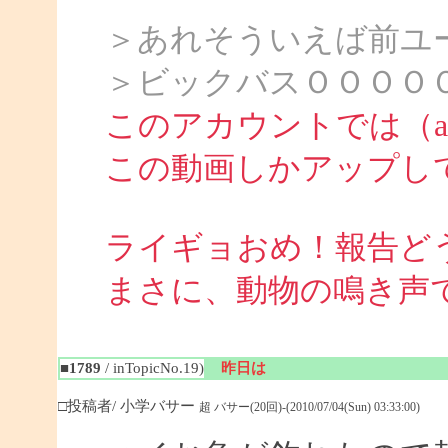
＞あれそういえば前ユ
＞ビックバスＯＯＯＯ
このアカウントでは（att
この動画しかアップし
ライギョおめ！報告ど
まさに、動物の鳴き声
■1789
/ inTopicNo.19)
昨日は
□投稿者/ 小学バサー
超 バサー(20回)-(2010/07/04(Sun) 03:33:00)