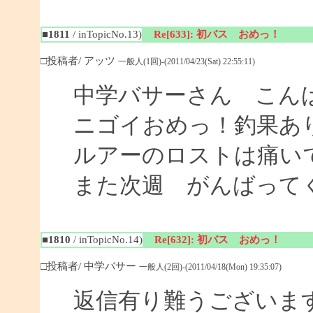
■1811
/ inTopicNo.13)
Re[633]: 初バス おめっ！
□投稿者/ アッツ
一般人(1回)-(2011/04/23(Sat) 22:55:11)
中学バサーさん こん
ニゴイおめっ！釣果あ
ルアーのロストは痛い
また次週 がんばって
■1810
/ inTopicNo.14)
Re[632]: 初バス おめっ！
□投稿者/ 中学バサー
一般人(2回)-(2011/04/18(Mon) 19:35:07)
返信有り難うございま