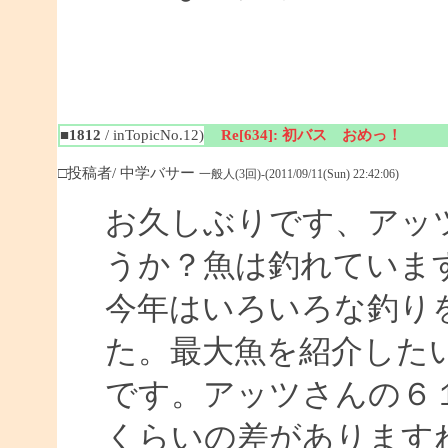
■1812
/ inTopicNo.12)
Re[634]: 初バス おめっ！
□投稿者/ 中学バサー
一般人(3回)-(2011/09/11(Sun) 22:42:06)
お久しぶりです、アッ
うか？魚は釣れていま
今年はいろいろな釣り
た。最大魚を紹介した
です。アッツさんの６１
くらいの差があります