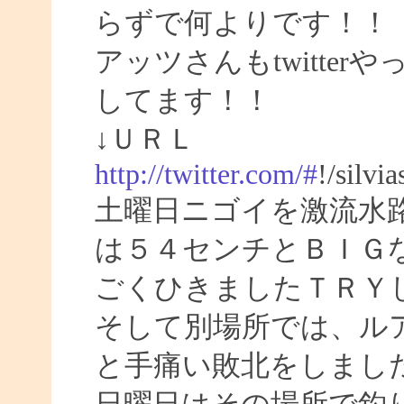
らずで何よりです！！
アッツさんもtwitte
してます！！
↓ＵＲＬ
http://twitter.com/#
!/silvi
土曜日ニゴイを激流水
は５４センチとＢＩＧ
ごくひきましたＴＲＹ
そして別場所では、ル
と手痛い敗北をしまし