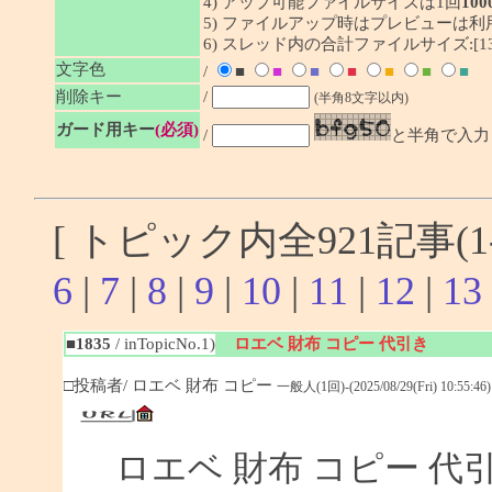
4) アップ可能ファイルサイズは1回
100
5) ファイルアップ時はプレビューは
6) スレッド内の合計ファイルサイズ:[1341
文字色
/
■
■
■
■
■
■
■
削除キー
/
(半角8文字以内)
ガード用キー
(必須)
/
と半角で入力
[ トピック内全921記事(1-
6
|
7
|
8
|
9
|
10
|
11
|
12
|
13
■1835
/ inTopicNo.1)
ロエベ 財布 コピー 代引き
□投稿者/ ロエベ 財布 コピー
一般人(1回)-(2025/08/29(Fri) 10:55:46)
ロエベ 財布 コピー 