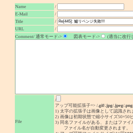
Name
/
E-Mail
/
/
Title
URL
/
Comment/ 通常モード->
図表モード->
(適当に改行し
/
アップ可能拡張子=> /
.gif
/
.jpg
/
.jpeg
/
.png
1) 太字の拡張子は画像として認識され
2) 画像は初期状態で縮小サイズ50×
File
3) 同名ファイルがある、またはファ
ファイル名が自動変更されます。