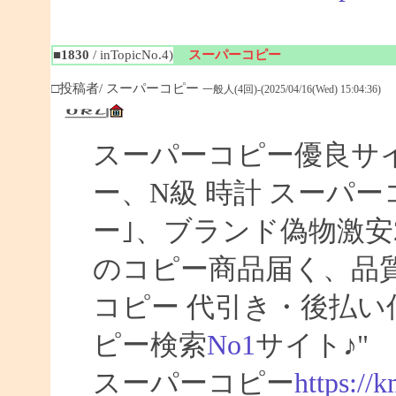
■1830
/ inTopicNo.4)
スーパーコピー
□投稿者/ スーパーコピー
一般人(4回)-(2025/04/16(Wed) 15:04:36)
スーパーコピー優良サイト
ー、N級 時計 スーパ
ー｣、ブランド偽物激安
のコピー商品届く、品
コピー 代引き・後払
ピー検索
No1
サイト♪"
スーパーコピー
https://