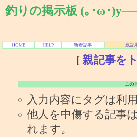
釣りの掲示板 (｡･ω･)y
HOME
HELP
新着記事
親記
[
親記事を
この
入力内容にタグは利
他人を中傷する記事
れます。