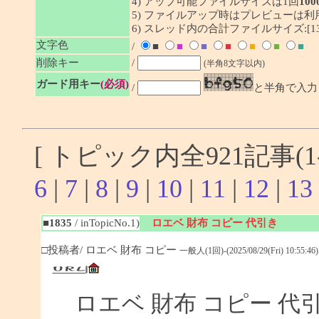
4) アップ可能ファイルサイズは1回
100
5) ファイルアップ時はプレビューは
6) スレッド内の合計ファイルサイズ:[1341
文字色
/
■
■
■
■
■
■
■
削除キー
/
(半角8文字以内)
ガード用キー
(必須)
/
と半角で入力
[ トピック内全921記事(1-
6
|
7
|
8
|
9
|
10
|
11
|
12
|
13
■1835
/ inTopicNo.1)
ロエベ 財布 コピー 代引き
□投稿者/ ロエベ 財布 コピー
一般人(1回)-(2025/08/29(Fri) 10:55:46)
ロエベ 財布 コピー 