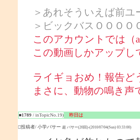
＞あれそういえば前ユ
＞ビックバスＯＯＯＯ
このアカウントでは（att
この動画しかアップし
ライギョおめ！報告ど
まさに、動物の鳴き声
■1789
/ inTopicNo.19)
昨日は
□投稿者/ 小学バサー
超 バサー(20回)-(2010/07/04(Sun) 03:33:00)