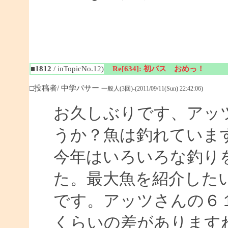
■1812
/ inTopicNo.12)
Re[634]: 初バス おめっ！
□投稿者/ 中学バサー
一般人(3回)-(2011/09/11(Sun) 22:42:06)
お久しぶりです、アッ
うか？魚は釣れていま
今年はいろいろな釣り
た。最大魚を紹介した
です。アッツさんの６１
くらいの差があります