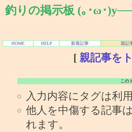
釣りの掲示板 (｡･ω･)y
HOME
HELP
新着記事
親記
[
親記事を
この
入力内容にタグは利
他人を中傷する記事
れます。