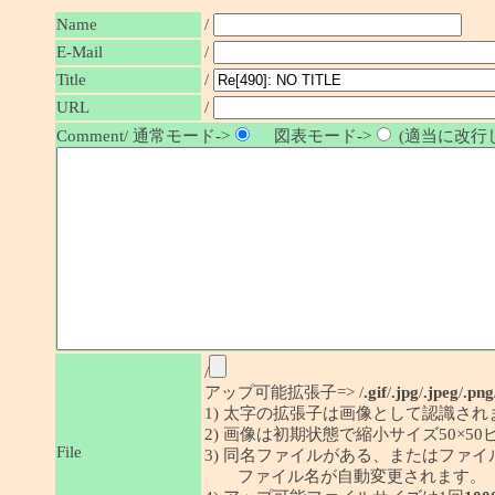
Name
/
E-Mail
/
Title
/
URL
/
Comment/ 通常モード->
図表モード->
(適当に改行し
/
アップ可能拡張子=> /
.gif
/
.jpg
/
.jpeg
/
.png
1) 太字の拡張子は画像として認識され
2) 画像は初期状態で縮小サイズ50×
File
3) 同名ファイルがある、またはファ
ファイル名が自動変更されます。