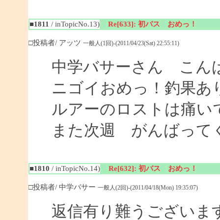
■1811
/ inTopicNo.13)
Re[633]: 初バス おめっ！
□投稿者/ アッツ
一般人(1回)-(2011/04/23(Sat) 22:55:11)
中学バサーさん こん
ニゴイおめっ！釣果あ
ルアーのロストは痛い
また次週 がんばって
■1810
/ inTopicNo.14)
Re[632]: 初バス おめっ！
□投稿者/ 中学バサー
一般人(2回)-(2011/04/18(Mon) 19:35:07)
返信有り難うございま