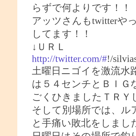
らずで何よりです！！
アッツさんもtwitte
してます！！
↓ＵＲＬ
http://twitter.com/#
!/silvi
土曜日ニゴイを激流水
は５４センチとＢＩＧ
ごくひきましたＴＲＹ
そして別場所では、ル
と手痛い敗北をしまし