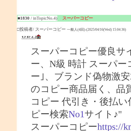
■1830
/ inTopicNo.4)
スーパーコピー
□投稿者/ スーパーコピー
一般人(4回)-(2025/04/16(Wed) 15:04:36)
スーパーコピー優良サイト
ー、N級 時計 スーパ
ー｣、ブランド偽物激安
のコピー商品届く、品
コピー 代引き・後払
ピー検索
No1
サイト♪"
スーパーコピー
https://