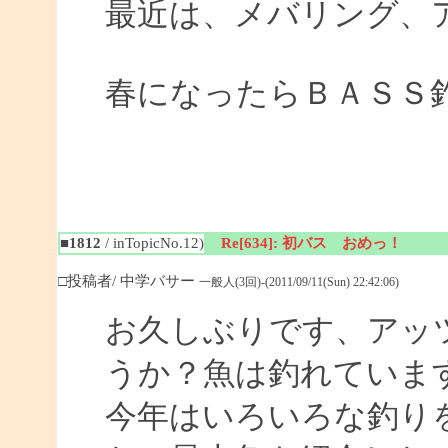
最近は、メバリング、
春になったらＢＡＳＳ
■1812
/ inTopicNo.12)
Re[634]: 初バス おめっ！
□投稿者/ 中学バサー
一般人(3回)-(2011/09/11(Sun) 22:42:06)
お久しぶりです、アッ
うか？魚は釣れていま
今年はいろいろな釣り