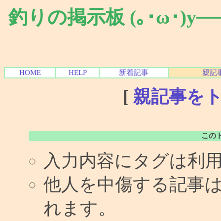
釣りの掲示板 (｡･ω･)y
HOME
HELP
新着記事
親記
[
親記事を
この
入力内容にタグは利
他人を中傷する記事
れます。