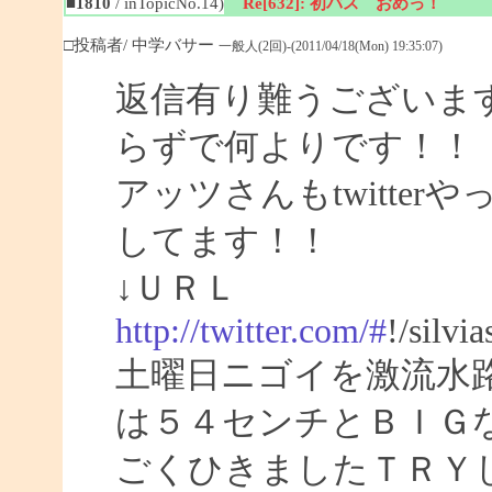
■1810
/ inTopicNo.14)
Re[632]: 初バス おめっ！
□投稿者/ 中学バサー
一般人(2回)-(2011/04/18(Mon) 19:35:07)
返信有り難うございま
らずで何よりです！！
アッツさんもtwitte
してます！！
↓ＵＲＬ
http://twitter.com/#
!/silvi
土曜日ニゴイを激流水
は５４センチとＢＩＧ
ごくひきましたＴＲＹ