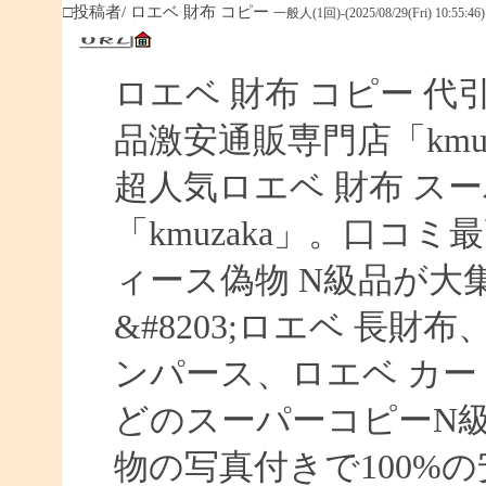
□投稿者/ ロエベ 財布 コピー
一般人(1回)-(2025/08/29(Fri) 10:55:46)
ロエベ 財布 コピー 
品激安通販専門店「kmuz
超人気ロエベ 財布 ス
「kmuzaka」。口コ
ィース偽物 N級品が大
&#8203;ロエベ 長財
ンパース、ロエベ カー
どのスーパーコピーN
物の写真付きで100%