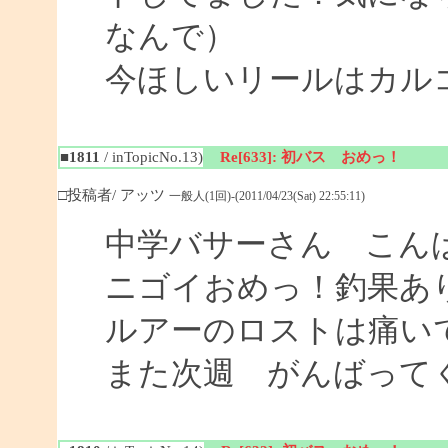
なんで）
今ほしいリールはカル
■1811
/ inTopicNo.13)
Re[633]: 初バス おめっ！
□投稿者/ アッツ
一般人(1回)-(2011/04/23(Sat) 22:55:11)
中学バサーさん こん
ニゴイおめっ！釣果あ
ルアーのロストは痛い
また次週 がんばって