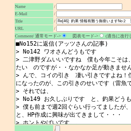
Name
/
E-Mail
/
/
Title
URL
/
Comment/ 通常モード->
図表モード->
(適当に改行し
/