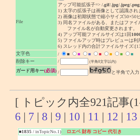
アップ可能拡張子=> /
.gif
/
.jpg
/
.jpeg
/
.png
1) 太字の拡張子は画像として認識され
2) 画像は初期状態で縮小サイズ50×
File
3) 同名ファイルがある、またはファ
ファイル名が自動変更されます。
4) アップ可能ファイルサイズは1回
100
5) ファイルアップ時はプレビューは
6) スレッド内の合計ファイルサイズ:[1341
文字色
/
■
■
■
■
■
■
■
削除キー
/
(半角8文字以内)
ガード用キー
(必須)
/
と半角で入力
[ トピック内全921記事(1-
6
|
7
|
8
|
9
|
10
|
11
|
12
|
13
■1835
/ inTopicNo.1)
ロエベ 財布 コピー 代引き