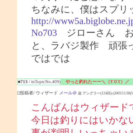
ちなみに、僕はスプリ
http://www5a.biglobe.ne.
No703
ジローさん お
と、ラバジ製作 頑張
ではでは
■713
/ inTopicNo.409)
やっと釣れたーー＼（T０T）／
□投稿者/ ウィザード
メール＠
超 アングラー(124回)-(2005/11/30(Wed
こんばんはウィザード
今日は釣りにはいかな
事が判明しいっちゃい