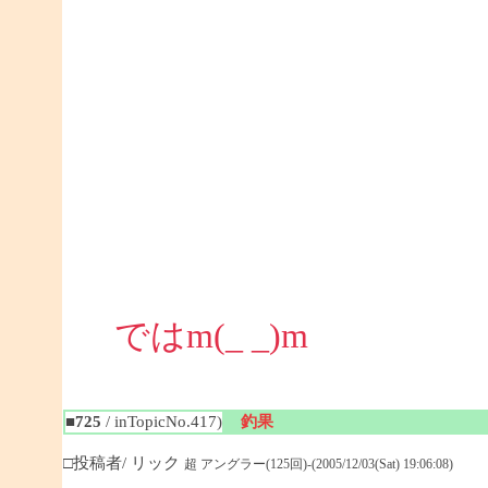
ではm(_ _)m
■725
/ inTopicNo.417)
釣果
□投稿者/ リック
超 アングラー(125回)-(2005/12/03(Sat) 19:06:08)