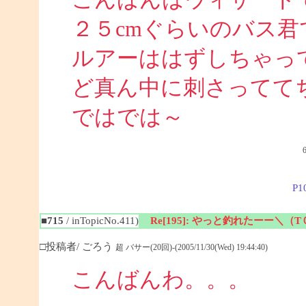
２５cmぐらいのバス君
ルアーははずしちゃっ
ど真ん中に刺さってて
ではでは～
P1
■715
/ inTopicNo.411)
Re[195]: やっと釣れたーー＼（
□投稿者/ ごろう
超 バサー(20回)-(2005/11/30(Wed) 19:44:40)
こんばんわ。。。