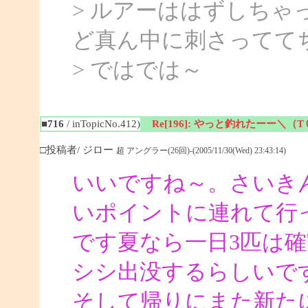
> ルアーははずしち
ど真ん中に刺さってて
> ではでは～
■716
/ inTopicNo.412)
Re[196]: やっと釣れたーー＼（
□投稿者/ ジロー
超 アングラー(26回)-(2005/11/30(Wed) 23:43:14)
いいですね～。さいき
いポイントに連れて行
です夏なら一日3匹は
シシ出没するらしいで
そして帰りにまた新た