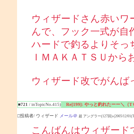
ウィザードさん赤いワ
んで、フック一式が自
ハードで釣るよりそっち
ＩＭＡＫＡＴＳＵから
ウィザード改でがんば
■721
/ inTopicNo.415)
Re[199]: やっと釣れたーー＼（
□投稿者/ ウィザード
メール＠
超 アングラー(127回)-(2005/12/01(Thu
こんばんはウィザード