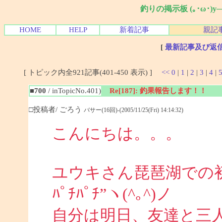
釣りの掲示板 (｡･ω･)
HOME
HELP
新着記事
親記
[
最新記事及び返
[ トピック内全921記事(401-450 表示) ]
<<
0
|
1
|
2
|
3
|
4
|
■700
/ inTopicNo.401)
Re[187]: 釣果報告します！！
□投稿者/ ごろう
バサー(16回)-(2005/11/25(Fri) 14:14:32)
こんにちは。。。
ユウキさん琵琶湖での初
ﾊﾟﾁﾊﾟﾁ”ヽ(^｡^)ノ
自分は明日、友達と三