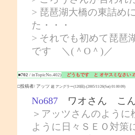
> 琵琶湖大橋の東詰め
た・・・
> それでも初めて琵
です ＼(＾O＾)／
■702
/ inTopicNo.402)
どうもです と オヤスミなさい Zz
□投稿者/ アッツ
超 アングラー(120回)-(2005/11/26(Sat) 01:00:09)
No687
ワオさん こん
＞アッツさんのように
ように日々ＳＥＯ対策