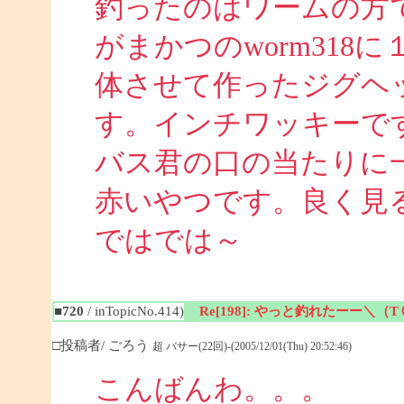
釣ったのはワームの方
がまかつのworm318
体させて作ったジグヘ
す。インチワッキーで
バス君の口の当たりに
赤いやつです。良く見
ではでは～
■720
/ inTopicNo.414)
Re[198]: やっと釣れたーー＼（
□投稿者/ ごろう
超 バサー(22回)-(2005/12/01(Thu) 20:52:46)
こんばんわ。。。