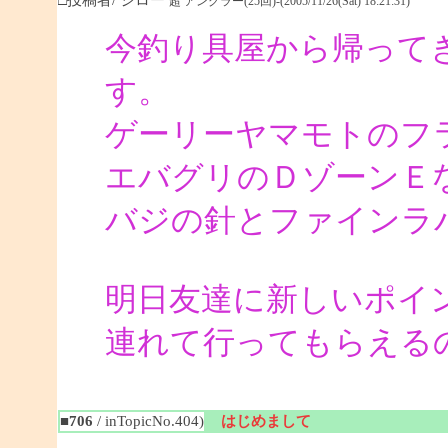
超 アングラー(25回)-(2005/11/26(Sat) 18:21:31)
今釣り具屋から帰って
す。
ゲーリーヤマモトのフ
エバグリのＤゾーンＥ
バジの針とファインラ
明日友達に新しいポイ
連れて行ってもらえる
■706
/ inTopicNo.404)
はじめまして