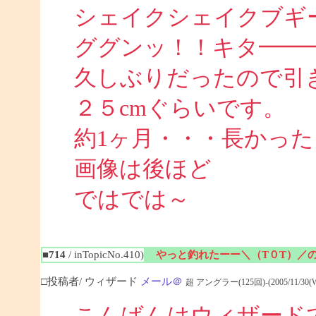
シェイクシェイクブギ
ググンッ！！キタ━━━
久しぶりだったので引
２５cmぐらいです。
約1ヶ月・・・長かった
画像は後ほど
ではでは～
■714
/ inTopicNo.410)
やっと釣れたーー＼（T０T）／
□投稿者/ ウィザード
メール＠
超 アングラー(125回)-(2005/11/30(Wed
こんばんはウィザード