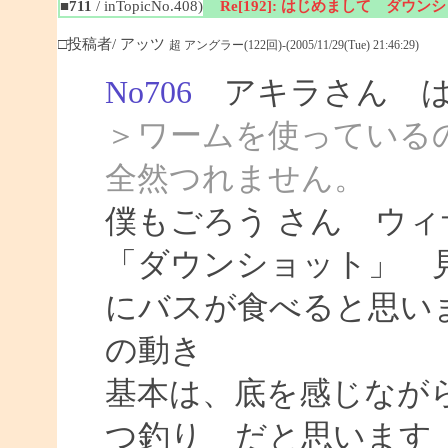
■711
/ inTopicNo.408)
Re[192]: はじめまして ダウン
□投稿者/ アッツ
超 アングラー(122回)-(2005/11/29(Tue) 21:46:29)
No706
アキラさん は
＞ワームを使っている
全然つれません。
僕もごろう さん ウ
「ダウンショット」 
にバスが食べると思い
の動き
基本は、底を感じなが
つ釣り だと思います