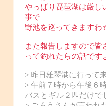
やっぱり琵琶湖は厳し
事で
野池を巡ってきますわ☆
また報告しますので皆
って釣れたらの話ですよね(
> 昨日雄琴港に行って
> 午前７時から午後６
バスとギル２匹だけで
> ごろうさんが言わ