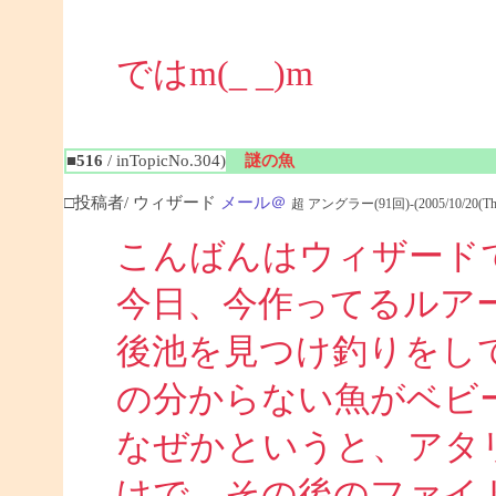
ではm(_ _)m
■516
/ inTopicNo.304)
謎の魚
□投稿者/ ウィザード
メール＠
超 アングラー(91回)-(2005/10/20(Thu)
こんばんはウィザード
今日、今作ってるルア
後池を見つけ釣りをし
の分からない魚がベビ
なぜかというと、アタ
けで、その後のファイ