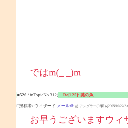
ではm(_ _)m
■526
/ inTopicNo.312)
Re[125]: 謎の魚
□投稿者/ ウィザード
メール＠
超 アングラー(95回)-(2005/10/22(Sat) 
お早うございますウィ