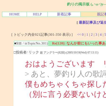
釣りの掲示板 (｡･ω･)
HOME
HELP
新着記事
親記
[
最新記事及び返
[ トピック内全921記事(301-350 表示) ]
<<
0
|
1
|
2
|
3
|
4
|
■511
/ inTopicNo.301)
Re[120]: なんか前にもいった
□投稿者/ リック
超 アングラー(82回)-(2005/10/19(Wed) 07:13:11)
おはようございます 
> あと、夢釣り人の歌
僕もめちゃくちゃ探し
（別に言う必要ないけ