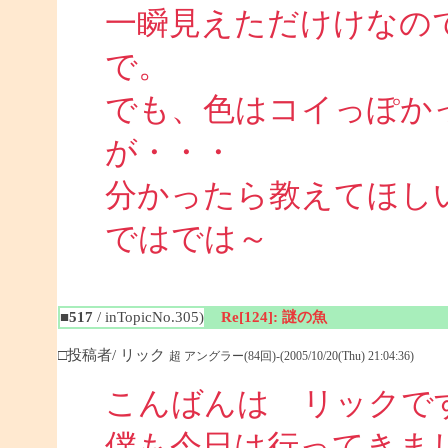
一瞬見えただけけなの
で。
でも、色はコイっぽか
が・・・
分かったら教えてほし
ではでは～
■517
/ inTopicNo.305)
Re[124]: 謎の魚
□投稿者/ リック
超 アングラー(84回)-(2005/10/20(Thu) 21:04:36)
こんばんは リックで
僕も今日は行ってきま