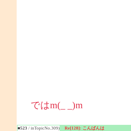
ではm(_ _)m
■523
/ inTopicNo.309)
Re[128]: こんばんは