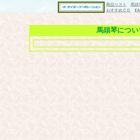
商品リスト
馬頭
おすすめＣＤ
F
馬頭琴につい