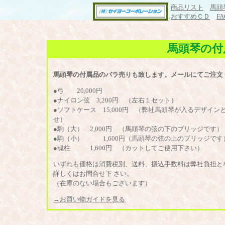
商品リスト
馬頭
おすすめＣＤ
FA
馬頭琴の付
馬頭琴の付属品のバラ売りも致します。メールにてご注文
●弓 20,000円
●ナイロン弦 3,200円 （左右１セット）
●ソフトケース 15,000円 （弊社馬頭琴が入るデザ
せ）
●駒（大） 2,000円 （馬頭琴の弦の下のブリッジです）
●駒（小） 1,600円（馬頭琴の弦の上のブリッジです
●魂柱 1,600円 （カットしてご使用下さい）
いずれも価格は消費税別、送料、振込手数料は弊社負担と
詳しくはお問合せ下 さい。
（在庫のない場合もございます）
→お買い物ガイドを見る