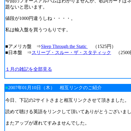
今回のフォースアルバムはわかりませんが、歌詞カードは
題ないと思います。
値段が1000円違うしね・・・・。
私は輸入盤を買うつもりです。
■アメリカ盤 ⇒
Sleep Through the Static
（1525円）
■日本盤 ⇒
スリープ・スルー・ザ・スタティック
（250
１月の雑記を全部見る
■
2007年01月10日（木）
相互リンクのご紹介
今日、下記の2サイトさまと相互リンクさせて頂きました。
読めて聴ける英語をリンクして頂いてありがとうございま
またアップが遅れてすみませんでした。