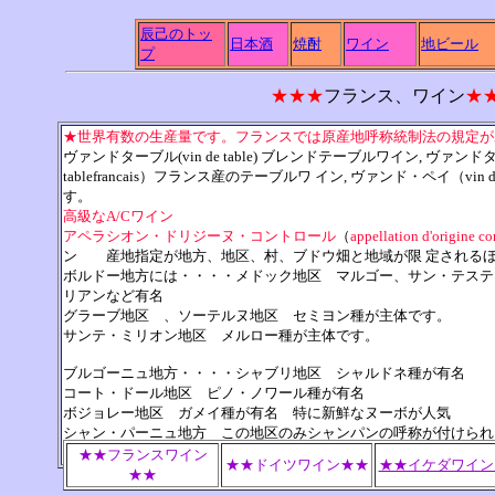
辰己のトッ
日本酒
焼酎
ワイン
地ビール
プ
★★★
フランス、ワイン
★
★世界有数の生産量です。フランスでは原産地呼称統制法の規定が
ヴァンドターブル(vin de table) ブレンドテーブルワイン, ヴァン
tablefrancais）フランス産のテーブルワ イン, ヴァンド・ペイ（vi
す。
高級なA/Cワイン
アペラシオン・ドリジーヌ・コントロール
（
appellation d'origine co
ン 産地指定が地方、地区、村、ブドウ畑と地域が限 定される
ボルドー地方には・・・・メドック地区 マルゴー、サン・テステ
リアンなど有名
グラーブ地区 、ソーテルヌ地区 セミヨン種が主体です。
サンテ・ミリオン地区 メルロー種が主体です。
ブルゴーニュ地方・・・・シャブリ地区 シャルドネ種が有名
コート・ドール地区 ピノ・ノワール種が有名
ボジョレー地区 ガメイ種が有名 特に新鮮なヌーボが人気
シャン・パーニュ地方 この地区のみシャンパンの呼称が付けられ
ロワール地方,アルザス地方など
★★フランスワイン
★★ドイツワイン★★
★★イケダワイン
★★