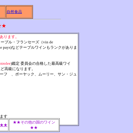
自然食品
★★
あります。
ドターブル・フランセーズ（vin de
n de pays)などテーブルワインもランクがありま
ntrolee
)鑑定 委員会の合格した最高級ワイ
ほど高級になります。
ーフ 、ポーヤック、ムーリー、サン・ジュ
ます
★★その他の国のワイン
★★
★★