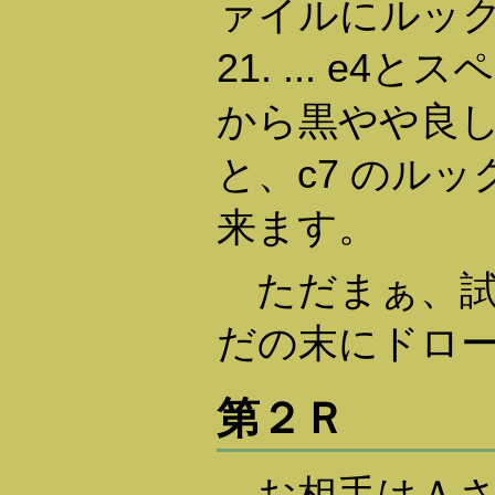
ァイルにルッ
21. ... e
から黒やや良し。次
と、c7 のル
来ます。
ただまぁ、試
だの末にドロ
第２Ｒ
お相手はＡさ