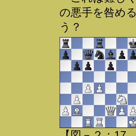
の悪手を咎め
う？
【図－２：17. .