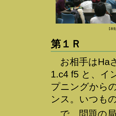
【表彰
第１Ｒ
お相手はHa
1.c4 f5 と
プニングから
ンス。いつも
で、問題の局面は