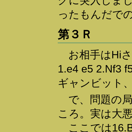
グに突入しま
ったもんだで
第３Ｒ
お相手はHi
1.e4 e5 2.N
ギャンビット
で、問題の局面は
ころ。実は大
ここでは16.B