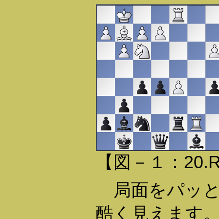
【図－１：20.
局面をパッと
酷く見えます