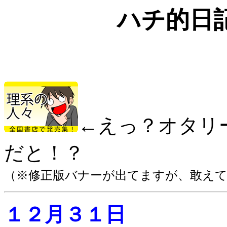
ハチ的日
←えっ？オタリ
だと！？
（※修正版バナーが出てますが、敢え
１２月３１日