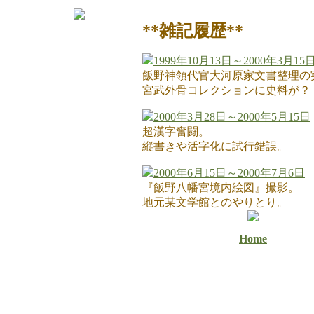
**雑記履歴**
1999年10月13日～2000年3月15
飯野神領代官大河原家文書整理の
宮武外骨コレクションに史料が？
2000年3月28日～2000年5月15日
超漢字奮闘。
縦書きや活字化に試行錯誤。
2000年6月15日～2000年7月6日
『飯野八幡宮境内絵図』撮影。
地元某文学館とのやりとり。
Home