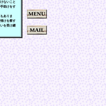
情けないこと
で手助けをす
もありま
，情けを察す
遣いを受け継