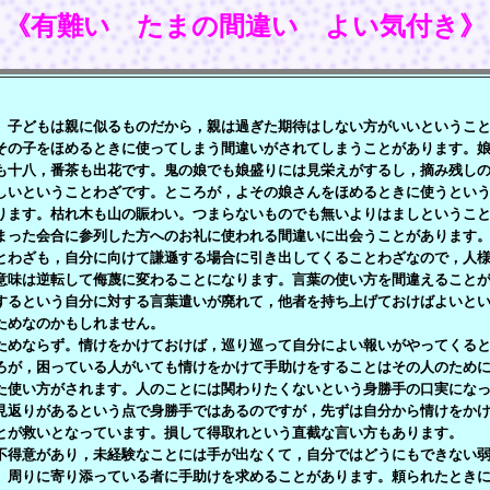
《有難い たまの間違い よい気付き》
子どもは親に似るものだから，親は過ぎた期待はしない方がいいということ
その子をほめるときに使ってしまう間違いがされてしまうことがあります。
も十八，番茶も出花です。鬼の娘でも娘盛りには見栄えがするし，摘み残し
しいということわざです。ところが，よその娘さんをほめるときに使うとい
ります。枯れ木も山の賑わい。つまらないものでも無いよりはましというこ
まった会合に参列した方へのお礼に使われる間違いに出会うことがあります
わざも，自分に向けて謙遜する場合に引き出してくることわざなので，人様
意味は逆転して侮蔑に変わることになります。言葉の使い方を間違えること
するという自分に対する言葉遣いが廃れて，他者を持ち上げておけばよいと
ためなのかもしれません。
めならず。情けをかけておけば，巡り巡って自分によい報いがやってくると
ろが，困っている人がいても情けをかけて手助けをすることはその人のため
た使い方がされます。人のことには関わりたくないという身勝手の口実にな
見返りがあるという点で身勝手ではあるのですが，先ずは自分から情けをか
とが救いとなっています。損して得取れという直截な言い方もあります。
得意があり，未経験なことには手が出なくて，自分ではどうにもできない弱
。周りに寄り添っている者に手助けを求めることがあります。頼られたとき