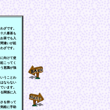
わざです。
娘十八番茶も
のお茶でも入
う間違いが起
とわざです。
。
に向けて使
が起こってく
いう意識が強
いうことわ
にはならない
っています。
ける関係に入
さを持って
に気軽に手助