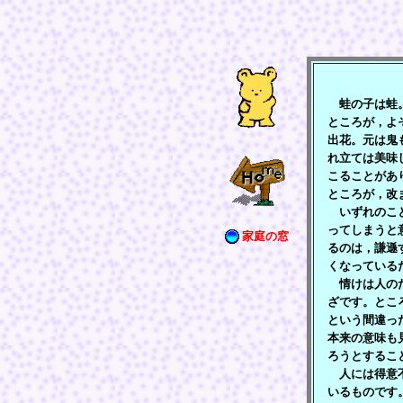
蛙の子は蛙。
ところが，よ
出花。元は鬼
れ立ては美味
こることがあ
ところが，改
いずれのこと
ってしまうと
家庭の窓
るのは，謙遜
くなっている
情けは人のた
ざです。とこ
という間違っ
本来の意味も
ろうとするこ
人には得意不
いるものです