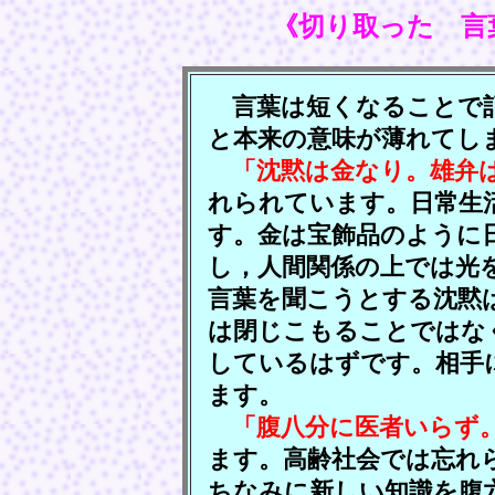
《切り取った 言
言葉は短くなることで記
と本来の意味が薄れてし
「沈黙は金なり。雄弁
れられています。日常生
す。金は宝飾品のように
し，人間関係の上では光
言葉を聞こうとする沈黙
は閉じこもることではな
しているはずです。相手
ます。
「腹八分に医者いらず
ます。高齢社会では忘れ
ちなみに新しい知識を腹