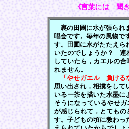
《言葉には 聞
裏の田圃に水が張られま
唱会です。毎年の風物で
す。田圃に水がたたえら
いたのでしょうか？ 連
していたら，カエルの合
れません。
「やせガエル 負ける
思い出され，相撲をして
いる一茶を描いた水墨に
そうになっているやせガ
が感じられて，とてもの
す。子どもの頃に教わっ
えられていたからでしょ