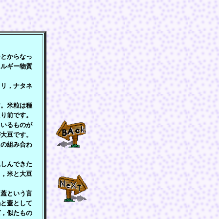
とからなっ
ネルギー物質
リ，ナタネ
。米粒は種
たり前です。
ているものが
が大豆です。
良の組み合わ
しんできた
て，米と大豆
蓋という言
鍋と蓋として
ば，似たもの