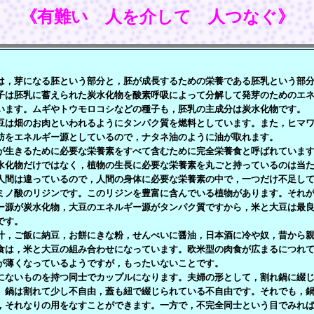
《有難い 人を介して 人つなぐ》
，芽になる胚という部分と，胚が成長するための栄養である胚乳という部分
子は胚乳に蓄えられた炭水化物を酸素呼吸によって分解して発芽のためのエ
います。ムギやトウモロコシなどの種子も，胚乳の主成分は炭水化物です。
は畑のお肉といわれるようにタンパク質を燃料としています。また，ヒマワ
肪をエネルギー源としているので，ナタネ油のように油が取れます。
生きるために必要な栄養素をすべて含むために完全栄養食と呼ばれています
水化物だけではなく，植物の生長に必要な栄養素を丸ごと持っているのは当
人間は違っているので，人間の身体に必要な栄養素の中で，一つだけ不足し
ミノ酸のリジンです。このリジンを豊富に含んでいる植物があります。それ
ー源が炭水化物，大豆のエネルギー源がタンパク質ですから，米と大豆は最
です。
，ご飯に納豆，お餅にきな粉，せんべいに醤油，日本酒に冷や奴，昔から親
食は，米と大豆の組み合わせになっています。欧米型の肉食が広まるにつれ
が薄くなっているようですが，もったいないことです。
ないものを持つ同士でカップルになります。夫婦の形として，割れ鍋に綴じ
。鍋は割れて少し不自由，蓋も紐で綴じられている不自由です。それでも，
，それなりの用をなすことができます。一方で，不完全同士という目でみれ