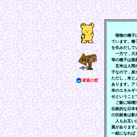
植物の種子は
ています。種
を生みだして
一方で，大豆
等の種子は脂
玄米は人間が
子なので，炭
ただし，米と
家庭の窓
あります。ア
米のエネルギ
せということ
ご飯に味噌汁
伝統的な日本
の伝統食は影
人もお互いに
葉があります
一組になれば