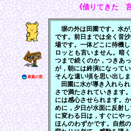
《借りてきた 
塀の外は田圃です。水が
です。前日までは全く音沙
場です。一体どこに待機し
ロッとも言いません。暗
つまで続くのか，つきあ
が，朝には終演になって
そんな遠い頃を思い出しま
家庭の窓
田圃に水が導き入れられ
さで満たされていきます
には感心させられます。
めに，夕日が水面に反射し
に変わる日は，すぐにやっ
ほんのわずかです。自然の