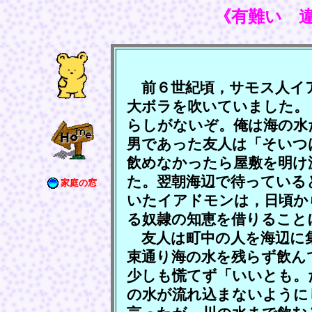
《有難い 
前６世紀頃，サモス人イ
大ボラを吹いていました。
らしがないぞ。俺は海の水
男であった友人は「そいつ
飲めなかったら屋敷を明け
た。翌朝海辺で待っている
家庭の窓
いたイアドモンは，日頃か
る奴隷の知恵を借りること
友人は町中の人を海辺に
束通り海の水を残らず飲ん
少しも慌てず「いいとも。
の水が流れ込まないように