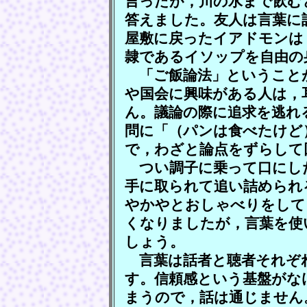
言ったが，川の水まで飲む
答えました。友人は言葉に
屋敷に戻ったイアドモンは
隷であるイソップを自由の
「ご飯論法」ということ
や国会に興味がある人は，
ん。議論の際に追求を逃れ
問に「（パンは食べたけど
で，わざと論点をずらして
つい調子に乗って口にし
手に取られて追い詰められ
やかやとおしゃべりをして
くなりましたが，言葉を使
しょう。
言葉は話者と聴者それぞ
す。信頼感という基盤がな
まうので，話は通じません