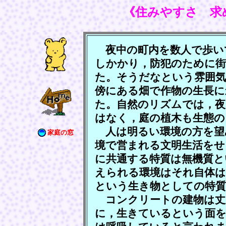
《住みやすさ 求
夜中の町内を数人で歩い
しかかり，防犯のために
た。そうだなという雰囲気
傍にある畑で作物の生長に
た。自然のリズムでは，夜
はなく，庭の植木も生態
人は明るい環境の方を望
家庭の窓
境で営まれる文明生活をせ
に共通する特質は無機質と
えられる環境はそれ自体
という生き物としての特
コンクリートの建物は丈
に，生きているという面を