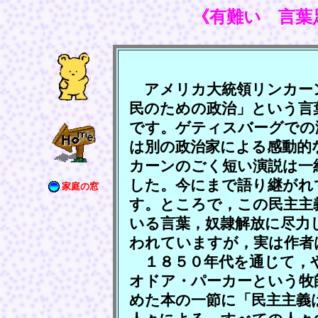
《有難い 言葉
アメリカ大統領リンカー
民のための政治」という言
です。ゲティスバーグでの
は別の政治家による感動的
カーンのごく短い演説は一
した。今にまで語り継がれ
家庭の窓
す。ところで，この民主主
いる言葉，奴隷解放に尽力
われていますが，実は作者
１８５０年代を通じて，
オドア・パーカーという牧
めた本の一節に「民主主義