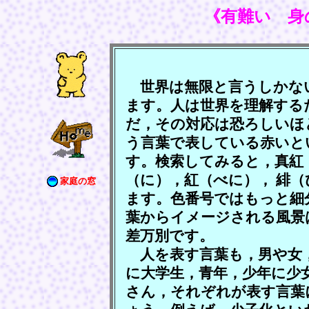
《有難い 身
世界は無限と言うしかな
ます。人は世界を理解する
だ，その対応は恐ろしいほ
う言葉で表している赤いと
す。検索してみると，真紅
（に），紅（べに）， 緋
家庭の窓
ます。色番号ではもっと細
葉からイメージされる風景
差万別です。
人を表す言葉も，男や女，
に大学生，青年，少年に少
さん，それぞれが表す言葉