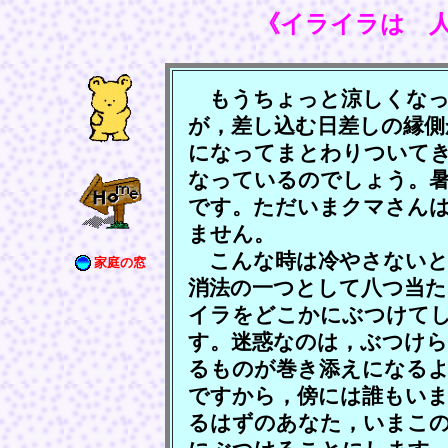
《イライラは 
もうちょっと涼しくなっ
が，差し込む日差しの縁側
になってまとわりついて
なっているのでしょう。
です。ただいまクマさん
ません。
こんな時は冷やさないと
家庭の窓
消法の一つとして八つ当
イラをどこかにぶつけて
す。迷惑なのは，ぶつけ
るものが巻き添えになる
ですから，傍には誰もい
るはずのあなた，いまこ