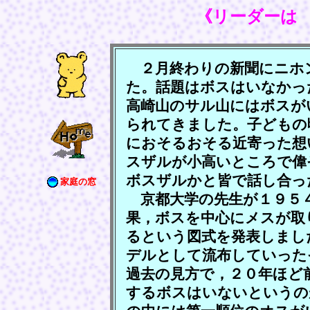
《リーダーは
２月終わりの新聞にニホ
た。話題はボスはいなかっ
高崎山のサル山にはボスが
られてきました。子どもの
におそるおそる近寄った想
スザルが小高いところで偉
ボスザルかと皆で話し合っ
家庭の窓
京都大学の先生が１９５４
果，ボスを中心にメスが取
るという図式を発表しまし
デルとして流布していった
過去の見方で，２０年ほど
するボスはいないというの