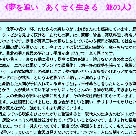
《夢を追い あくせく生きる 並の人》
 仕事の後の一杯。おじさんの楽しみが，おばさんにも感染しています。庶
。テレビから見せて頂ける「あなたの夢」は，豪邸，珍品，高級料理，有名
りのようです。暴君が贅沢三昧の暮らしをしているのを庶民が嫉妬して社会
う人間の歴史を習いました。今では，その贅沢三昧の生活を，金をちらつか
す。暴君の夢と庶民の夢とは，手段が違うだけで，全く同じです。
食い荒らし，楽な行動に浸り，見事に肥満を迎え，誂えないと身の丈に合う
に励み，エステに通い，ブランドで誤魔化し，精一杯の虚勢を張って，高級
いう，人の欲望丸出しの浅ましさに，夢や願いという看板をかけようとする
モンドに目が眩み，という金色夜叉の世界は，不滅のようです。
豪語した人間が手に入れている豊かさとは，王様暮らしをしたいという欲望
うか？ 人が蔓延っているばっかりに，たくさんの生き物が絶滅してきまし
く，人の傲慢さが招いた悲劇に見えます。その矛先は内紛に向かっています
ます。人は凶悪になりました。遊ぶ金がほしいと襲い，テリトリーを守りた
形を変えながら，強かにくすぶり続けています。
立っている現象をひとつながりに整理すると，現代人の生き方のピントが外
。所詮マスコミの報道は並はずれていて珍しいことなのです。ありふれた普
ません。つまり，見えないのです。普通でない観測をもとにして，ものごと
ら浮いてしまいます。庶民は見えないのです。ですから，人に失望すること