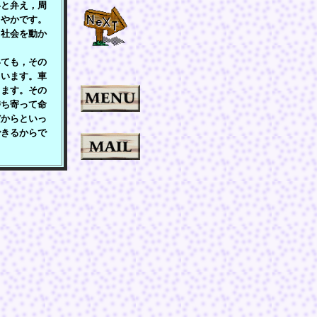
いと弁え，周
さやかです。
て社会を動か
ても，その
ています。車
ります。その
持ち寄って命
だからといっ
できるからで