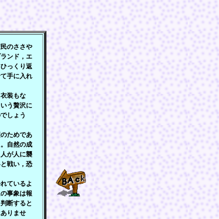
民のささや
ブランド，エ
をひっくり返
せて手に入れ
衣装もな
という贅沢に
のでしょう
のためであ
た。自然の成
。人が人に襲
いと戦い，恐
れているよ
通の事象は報
を判断すると
はありませ