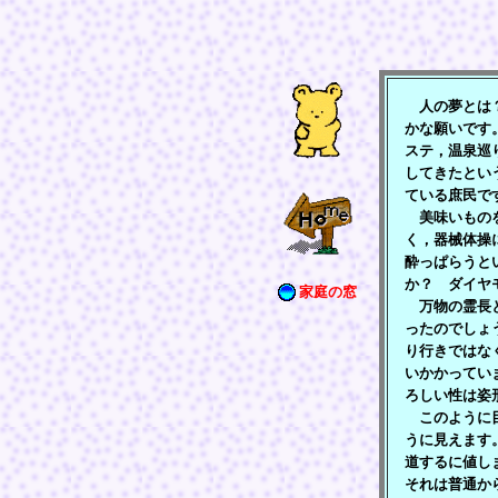
人の夢とは？
かな願いです
ステ，温泉巡
してきたとい
ている庶民で
美味いものを
く，器械体操
酔っぱらうと
か？ ダイヤ
家庭の窓
万物の霊長と
ったのでしょ
り行きではな
いかかってい
ろしい性は姿
このように目
うに見えます
道するに値し
それは普通か