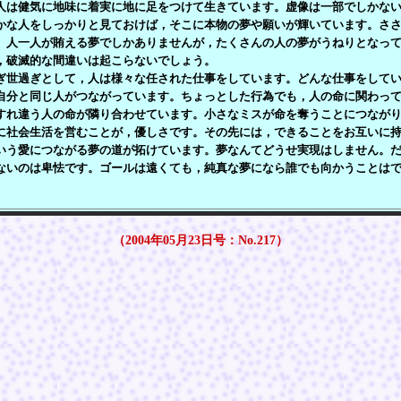
人は健気に地味に着実に地に足をつけて生きています。虚像は一部でしかな
かな人をしっかりと見ておけば，そこに本物の夢や願いが輝いています。さ
。人一人が賄える夢でしかありませんが，たくさんの人の夢がうねりとなっ
，破滅的な間違いは起こらないでしょう。
世過ぎとして，人は様々な任された仕事をしています。どんな仕事をしてい
自分と同じ人がつながっています。ちょっとした行為でも，人の命に関わっ
すれ違う人の命が隣り合わせています。小さなミスが命を奪うことにつなが
に社会生活を営むことが，優しさです。その先には，できることをお互いに
いう愛につながる夢の道が拓けています。夢なんてどうせ実現はしません。
ないのは卑怯です。ゴールは遠くても，純真な夢になら誰でも向かうことは
（2004年05月23日号：No.217）