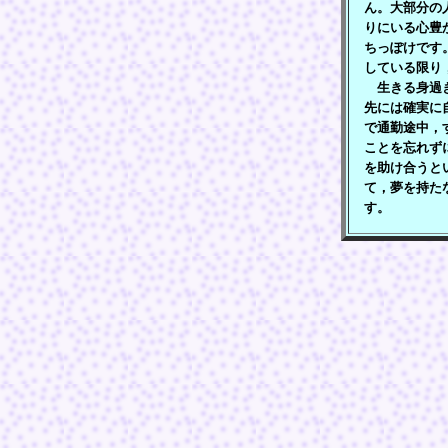
ん。大部分の
りにいる心豊
ちっぽけです
している限り
生きる身過ぎ
先には確実に
で通勤途中，
ことを忘れず
を助け合うと
て，夢を持た
す。