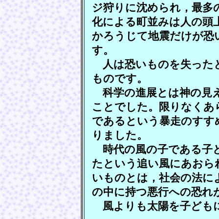
ジ狩りに沈められ，最多
化による町並みは人の頭
かろうじて地震だけが恐
す。
人は恐いものを失ったと
ものです。
科学の進展とは神の見え
ことでした。限りなくあ
であるという暴走のすす
りました。
時代の風の子である子ど
たという追い風にあおら
いものとは，社会の法に
の中に持つ悪行への恐れ
風よりも太陽を子ども