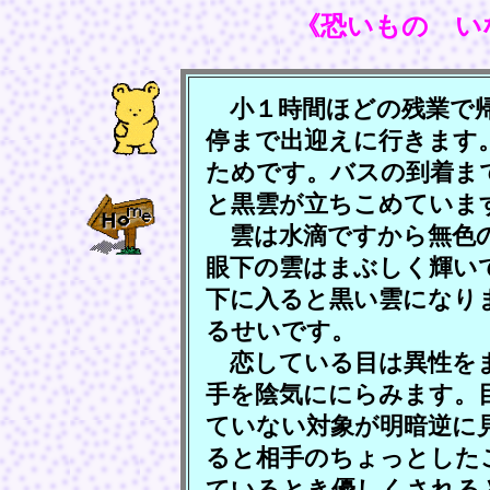
《恐いもの い
小１時間ほどの残業で帰
停まで出迎えに行きます
ためです。バスの到着ま
と黒雲が立ちこめていま
雲は水滴ですから無色の
眼下の雲はまぶしく輝い
下に入ると黒い雲になり
るせいです。
恋している目は異性をま
手を陰気ににらみます。
ていない対象が明暗逆に
ると相手のちょっとした
ているとき優しくされる