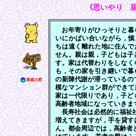
《思いやり 
お年寄りがひっそりと暮
いにかばい合いながら，慎
ちは遠く離れた地に住んで
せん。親は親，子どもは子
す。家は代替わりをしなく
も，その家を引き継いで暮
の新陳代謝が滞っているの
家庭の窓
模なマンション群ができて
家は一代限りであり，子ど
高齢者地域になっていきま
長寿社会は必然的に福祉
増えてきますが，手を貸す
ん。都会周辺では，高齢者