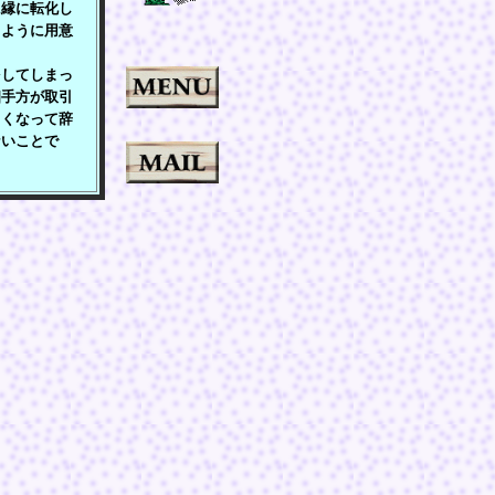
に縁に転化し
るように用意
してしまっ
相手方が取引
らくなって辞
ないことで