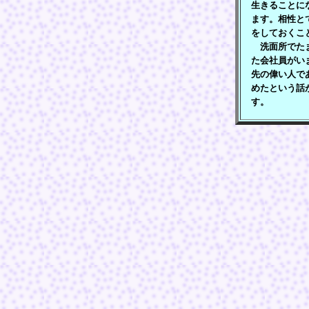
生きることに
ます。相性と
をしておくこ
洗面所でたま
た会社員がい
先の偉い人で
めたという話
す。