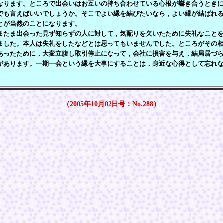
なります。ところで出会いはお互いの持ち合わせている心根が響き合うとき
でも言えばいいでしょうか。そこでよい縁を結びたいなら，よい縁が結ばれ
とが当然のことになります。
たま出会った見ず知らずの人に対して，気配りを欠いたために失礼なことを
ました。本人は失礼をしたなどとは思ってもいませんでした。ところがその
あったために，大変立腹し取引停止になって，会社に損害を与え，結局居づ
があります。一期一会という縁を大事にすることは，身近な心得として忘れ
（2005年10月02日号：No.288）