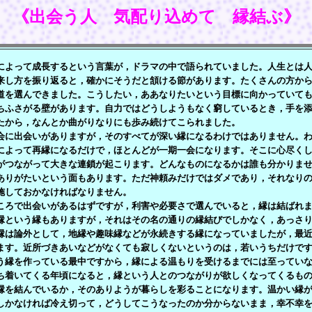
《出会う人 気配り込めて 縁結ぶ》
よって成長するという言葉が，ドラマの中で語られていました。人生とは人
来し方を振り返ると，確かにそうだと頷ける節があります。たくさんの方か
道を選んできました。こうしたい，ああなりたいという目標に向かっていて
ちふさがる壁があります。自力ではどうしようもなく窮しているとき，手を
たから，なんとか曲がりなりにも歩み続けてこられました。
に出会いがありますが，そのすべてが深い縁になるわけではありません。わ
によって再縁になるだけで，ほとんどが一期一会になります。そこに心尽く
がつながって大きな連鎖が起こります。どんなものになるかは誰も分かりま
ありがたいという面もあります。ただ神頼みだけではダメであり，それなり
施しておかなければなりません。
ろで出会いがあるはずですが，利害や必要さで選んでいると，縁は結ばれま
縁という縁もありますが，それはその名の通りの縁結びでしかなく，あっさ
縁は論外として，地縁や趣味縁などが永続きする縁になっていましたが，最
ます。近所づきあいなどがなくても寂しくないというのは，若いうちだけで
う縁を作っている最中ですから，縁による温もりを受けるまでには至ってい
ち着いてくる年頃になると，縁という人とのつながりが欲しくなってくるも
を結んでいるか，そのありようが暮らしを彩ることになります。温かい縁が
しかなければ冷え切って，どうしてこうなったのか分からないまま，幸不幸