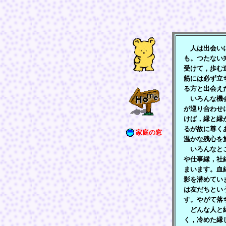
人は出会いに
も。つたない
受けて，歩む
筋には必ず立
る方と出会え
いろんな機会
が巡り合わせ
けば，縁と縁
るが故に尊く
家庭の窓
温かな残心を
いろんなとこ
や仕事縁，社
まいます。血
影を潜めてい
は友だちとい
す。やがて落
どんな人と縁
く，冷めた縁