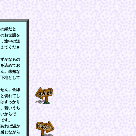
の縁だと
らのお世話を
も，途中の道
添えてくださ
ずかなもの
しを込めてお
せん。未知な
の下地として
せん。金縁
りと切れてし
近はすっかり
す。若いうち
ないからで
のです。
あれば温か
を感じながら