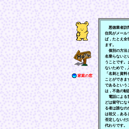
悪徳業者訪問
住民がメール
ば，たとえ全
ます。
個別の方法と
名乗らないと
うことです。
ないためで，
「名刺と資料
家庭の窓
ことができま
であるという
は，不急の勧
電話による営
どは留守にな
る者は誰なの
は祖父，ある
否定しないだ
代わりです。