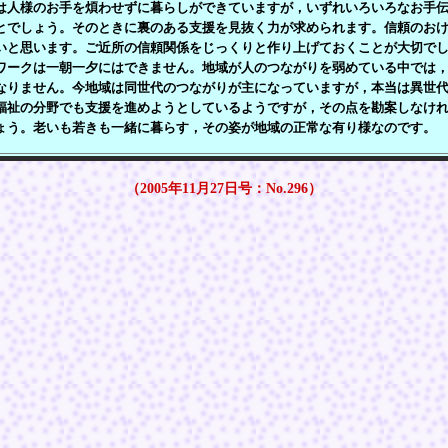
人様のお手を煩わせずに暮らしができていますが，いずれいろいろなお手伝
とでしょう。そのときに裏のある支援を見抜く力が求められます。信頼のお
いと思います。ご近所の信頼関係をじっくりと作り上げておくことが大切で
ワークは一朝一夕にはできません。地域が人のつながりを弱めている中では
なりません。今地域は同世代のつながりが主になっていますが，本当は異世
福祉の分野でも支援を進めようとしているようですが，その点を勘案しなけ
ょう。老いも若きも一緒に暮らす，その姿が地域の正常な有り様なのです。
（2005年11月27日号：No.296）