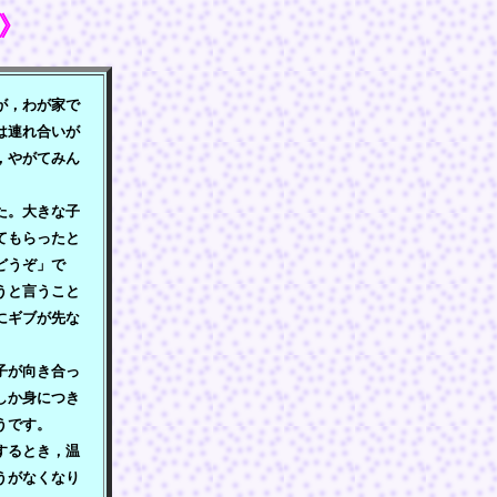
》
が，わが家で
は連れ合いが
，やがてみん
た。大きな子
てもらったと
どうぞ」で
うと言うこと
にギブが先な
子が向き合っ
しか身につき
うです。
するとき，温
うがなくなり