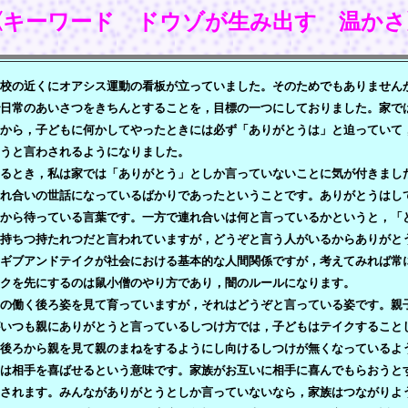
《キーワード ドウゾが生み出す 温かさ
校の近くにオアシス運動の看板が立っていました。そのためでもありません
日常のあいさつをきちんとすることを，目標の一つにしておりました。家で
から，子どもに何かしてやったときには必ず「ありがとうは」と迫っていて
うと言わされるようになりました。
るとき，私は家では「ありがとう」としか言っていないことに気が付きまし
れ合いの世話になっているばかりであったということです。ありがとうはし
から待っている言葉です。一方で連れ合いは何と言っているかというと，「
持ちつ持たれつだと言われていますが，どうぞと言う人がいるからありがと
ギブアンドテイクが社会における基本的な人間関係ですが，考えてみれば常
クを先にするのは鼠小僧のやり方であり，闇のルールになります。
の働く後ろ姿を見て育っていますが，それはどうぞと言っている姿です。親
いつも親にありがとうと言っているしつけ方では，子どもはテイクすること
後ろから親を見て親のまねをするようにし向けるしつけが無くなっているよ
は相手を喜ばせるという意味です。家族がお互いに相手に喜んでもらおうと
されます。みんながありがとうとしか言っていないなら，家族はつながりよ