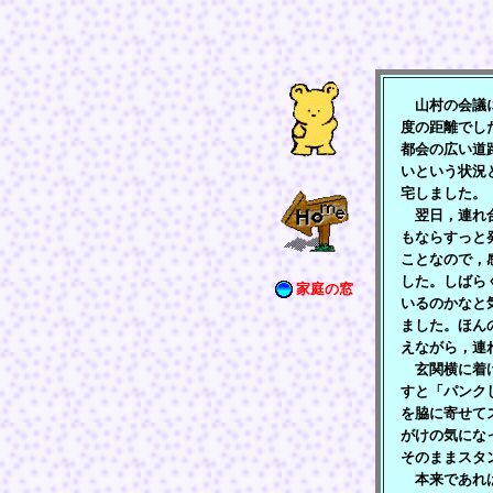
山村の会議に
度の距離でし
都会の広い道
いという状況
宅しました。
翌日，連れ合
もならすっと
ことなので，
した。しばら
家庭の窓
いるのかなと
ました。ほん
えながら，連
玄関横に着け
すと「パンク
を脇に寄せて
がけの気にな
そのままスタ
本来であれば