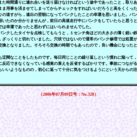
また時間通りに連れ合いを送り届けなければという途中であったこと，取り
まま用事を済ませてしまってからチェックをすればいいだろうと高をくくっ
りの道すがら，遠出の翌朝になってパンクしたことの幸運を思いました。パ
招いたのか分かりませんが，前日の高速走行中にパンクをしていたらと思う
では幸運であったと思わずにはいられませんでした。
ンクしたタイヤを点検してもらうと，１センチ角ほどの大きさの薄く鋭い鉄
，ざっくりと切れていました。穴状ではないので通常のパンク修理では処置
交換となりました。そろそろ交換の時期でもあったので，良い機会になった
迂闊なことをしたものです。毎日同じことの繰り返しという慣れに陥って，
に反応できなくなっている感覚の衰えを反省するばかりです。事故につなが
らいいようなものの，初心に返って十分に気をつけるようにという天からの
（2006年07月09日号：No.328）