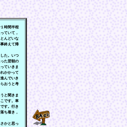
１時間半程
迫っていて，
ほとんどいな
無事終えて帰
した。いつ
走った翌朝の
走っていきま
外れかかって
に進んでいき
もらおうと考
うと聞きま
んこです。車
りです。行き
は落ち着き，
さかと思っ