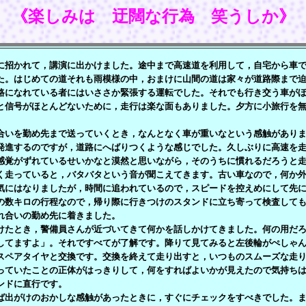
《楽しみは 迂闊な行為 笑うしか》
招かれて，講演に出かけました。途中まで高速道を利用して，自宅から車で
た。はじめての道それも雨模様の中，おまけに山間の道は家々が道路際まで
路になれている者にはいささか緊張する運転でした。それでも行き交う車が
と信号がほとんどないために，走行は楽な面もありました。夕方に小旅行を
いを勤め先まで送っていくとき，なんとなく車が重いなという感触がありま
発進するのですが，道路にへばりつくような感じでした。久しぶりに高速を
感覚がずれているせいかなと漠然と思いながら，そのうちに慣れるだろうと
く走っていると，バタバタという音が聞こえてきます。古い車なので，何か
気にはなりましたが，時間に追われているので，スピードを控えめにして先
の数キロの行程なので，帰り際に行きつけのスタンドに立ち寄って検査して
れ合いの勤め先に着きました。
たとき，警備員さんが近づいてきて何かを話しかけてきました。何の用だろ
してますよ」。それですべてが了解です。降りて見てみると左後輪がぺしゃ
スペアタイヤと交換です。交換を終えて走り出すと，いつものスムーズな走
っていたことの正体がはっきりして，何をすればよいかが見えたので気持ち
ンドに直行です。
出がけのおかしな感触があったときに，すぐにチェックをすべきでした。ま