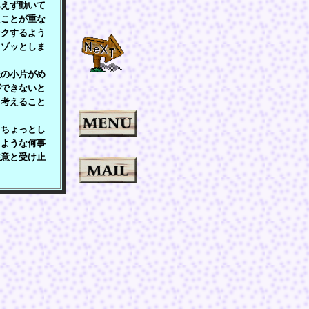
あえず動いて
たことが重な
ンクするよう
とゾッとしま
の小片がめ
ができないと
と考えること
ちょっとし
るような何事
注意と受け止