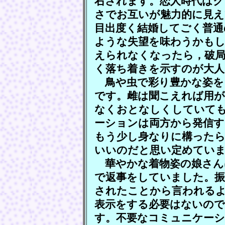
右されます。恋人時代は
さでお互いが魅力的に見え
目出度く結婚してごく普通
ような失望を味わうかも
えられなくなったら，破局
く落ち着きを示すのが大
鳥や虫で彩り豊かな姿を
です。雌は聞こえれば用
なくおとなしくしていて
ーションは両方から発信す
もう少し身なりに構ったら
いいのだと思い定めてい
華やかな着物姿の娘さん
で返事をしていました。
されたことから言われる
表示をする必要はないので
す。不要なコミュニケー