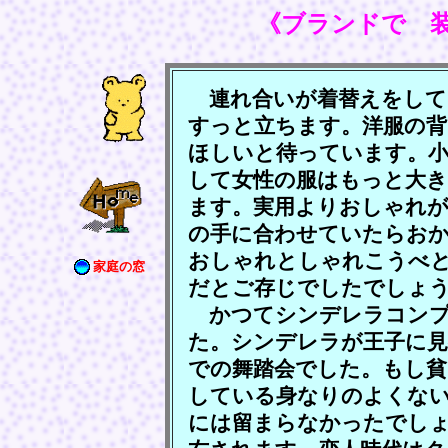
《ブランドで 
連れ合いが着替えをして
すっと立ちます。洋服の
ほしいと待っています。
して女性の服はもっと大
ます。実用よりおしゃれ
の手に合わせていたらお
おしゃれとしゃれこうべ
家庭の窓
だとご存じでしたでしょ
かつてシンデレラコンプ
た。シンデレラが王子に見
での舞踏会でした。もし貧
している身なりのよくな
には留まらなかったでしょ