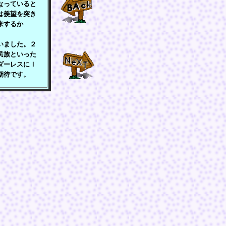
なっていると
は羨望を突き
来するか
いました。２
民族といった
ダーレスにＩ
期待です。