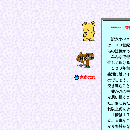
***** 
記念すべき
は，２０世紀
ものは無かっ
みんなで迎
忙しく駈ける
１００年前
生活に近いイ
家庭の窓
のでしょう。
突き進むこと
豊かさの中
が思い描くこ
た。さしあた
れ以上何を求
世情はＩＴ
ん。大事なこ
がりを持たな