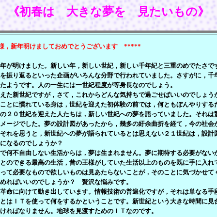
《初春は 大きな夢を 見たいもの》
皆様，新年明けましておめでとうございます *****
年が明けました。新しい年，新しい世紀，新しい千年紀と三重のめでたさで
を振り返るといった企画がいろんな分野で行われていました。さすがに，千
たようです。人の一生には一世紀程度が等身長なのでしょう。
えた新世紀ですが，さて，これからどんな気持ちで過ごせばいいのでしょう
ことに慣れている身は，世紀を迎えた初体験の前では，何ともぼんやりする
の２０世紀を迎えた人たちは，新しい世紀への夢を語っていました。それは
メージでした。夢の設計図があったから，幾多の紆余曲折を経て，今の社会
それを思うと，新世紀への夢が語られているとは思えない２１世紀は，設計
になるのでしょうか？
で何不自由しない生活からは，夢は生まれません。夢に期待する必要がない
とのできる最高の生活，昔の王様がしていた生活以上のものを既に手に入れ
って必要なもので欲しいものは見あたらないことが，そのことに気づかせて
めればいいのでしょうか？ 贅沢な悩みです。
革命に向けて動き出しています。情報技術の普遍化ですが，それは単なる手
とはＩＴを使って何をするかということです。新世紀という大きな時間に見
ければなりません。地球を見渡すためのＩＴなのです。