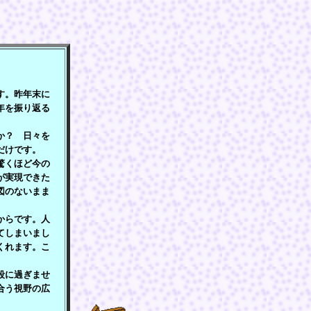
す。昨年末に
年を振り返る
か？ 日々を
だけです。
驚くほど今の
が実現できた
図のないまま
からです。人
てしまいまし
くれます。こ
段に過ぎませ
合う視野の広