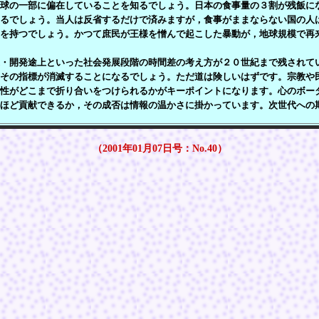
球の一部に偏在していることを知るでしょう。日本の食事量の３割が残飯に
るでしょう。当人は反省するだけで済みますが，食事がままならない国の人
を持つでしょう。かつて庶民が王様を憎んで起こした暴動が，地球規模で再
・開発途上といった社会発展段階の時間差の考え方が２０世紀まで残されて
その指標が消滅することになるでしょう。ただ道は険しいはずです。宗教や
性がどこまで折り合いをつけられるかがキーポイントになります。心のボー
ほど貢献できるか，その成否は情報の温かさに掛かっています。次世代への
（2001年01月07日号：No.40）