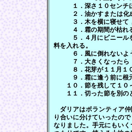
１．深さ１０センチほ
２．油かすまたは化成
３．木を横に寝せて，
４．霜の期間が枯れる
５．４月にビニールを外
料を入れる。
６．風に倒れないよう
７．大きくなったら，太
８．花芽が１１月１０日
９．霜に逢う前に根元か
１０．節を残して１０～
１１．切った節を別のと
ダリアはボランティア仲
り合いに分けていったので
なりました。手元にもいく