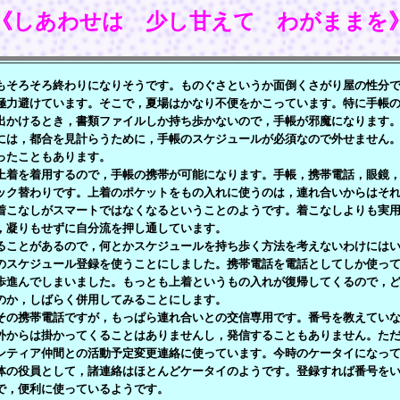
《しあわせは 少し甘えて わがままを
そろそろ終わりになりそうです。ものぐさというか面倒くさがり屋の性分で
極力避けています。そこで，夏場はかなり不便をかこっています。特に手帳
出かけるとき，書類ファイルしか持ち歩かないので，手帳が邪魔になります
には，都合を見計らうために，手帳のスケジュールが必須なので外せません
ったこともあります。
着を着用するので，手帳の携帯が可能になります。手帳，携帯電話，眼鏡，
ック替わりです。上着のポケットをもの入れに使うのは，連れ合いからはそ
着こなしがスマートではなくなるということのようです。着こなしよりも実
，凝りもせずに自分流を押し通しています。
ことがあるので，何とかスケジュールを持ち歩く方法を考えないわけにはい
のスケジュール登録を使うことにしました。携帯電話を電話としてしか使っ
歩進んでしまいました。もっとも上着というもの入れが復帰してくるので，
のか，しばらく併用してみることにします。
の携帯電話ですが，もっぱら連れ合いとの交信専用です。番号を教えていな
外からは掛かってくることはありませんし，発信することもありません。た
ンティア仲間との活動予定変更連絡に使っています。今時のケータイになっ
体の役員として，諸連絡はほとんどケータイのようです。登録すれば番号を
で，便利に使っているようです。