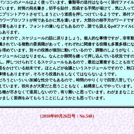
ソコンのメールはよく使っています。書類等の送付はなるべく添付ファイル
ています。封筒の宛名書き，切手を貼付，投函する手間が省けて，気に入っ
にプリントアウトさせてしまうという迷惑を押しつけているようです。添付
のワープロソフトが何であるかに気を遣います。大部分の相手方がワードで
部署もあります。フォントの違いなどもあるので，誰でも扱えるpdfファイル
もあります。
ますので，スケジュールの話に戻りましょう。個人的な事情ですが，非常勤
嘱されている複数の委員職があって，それぞれに関連する役職も多重多様に
を埋めています。別々の役務が個別に動いているので，調整のしようがなく
ケジュールにはなりません。なんとか隙間を縫って押し込んでいる状況です
ん。押しつけられてくるスケジュールもあるので，最近は重複することも出
惑をかけている始末です。ほとんどが会議というスケジュールですので，秋
事情もありますが，そろそろ役逃れをしなくてはならないようです。
ろうといういい加減な性分でもあるので，時間のやりくりで四苦八苦してい
えています。役向きが大変だと思うこともなく，結構楽しんでやっています
る種が尽きなくて退屈しないので，有り難いと思っています。わがままなこ
かましく面倒をみてもらうことにしようかとも思っています。
（2010年09月26日号：No.548）