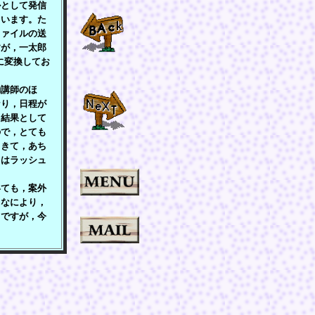
として発信
ています。た
ファイルの送
すが，一太郎
に変換してお
講師のほ
なり，日程が
，結果として
ので，とても
てきて，あち
口はラッシュ
ても，案外
。なにより，
とですが，今