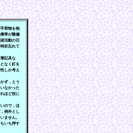
》
手荷物を抱
の携帯が難儀
。諸活動の日
。時折忘れて
筆記具な
れとなく釘を
用性しか考え
かず，とう
ていなかった
どれほど役に
いので，ほ
だ，例外とし
ていません。
いちいち押す