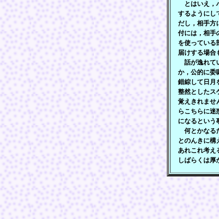
とはいえ，パ
するようにし
だし，相手方
付には，相手
を使っている
届けする場合
話が逸れてい
か，公的に委
錯綜して日月
整然としたス
覚えきれませ
らこちらに迷
になるという
何とかなるだ
とのんきに構
あれこれ考え
しばらくは厚