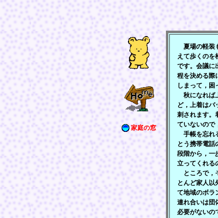
夏場の軽装も
えて歩くのを
です。会議に
程を決める際
しまって，困
秋になれば上
ど，上着はバ
刺されます。
ていないので
家庭の窓
手帳を忘れる
とう携帯電話
段階から，一
立ってくれる
ところで，そ
とんど家人以
て地域のボラ
連れ合いは団
必要がないの