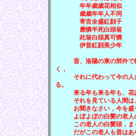
年年歳歳花相似 （年
歳歳年年人不同 （歳
寄言全盛紅顔子 （言
應憐半死白頭翁 （應
此翁白頭真可憐 （此
伊昔紅顔美少年 （伊
昔、洛陽の東の郊外で梅
く，
それに代わって今の人た
る。
来る年も来る年も、花は
それを見ている人間は、
お聞きなさい，今を盛り
よぼよぼの白髪の老人の
この老人の白髪頭，まっ
だがこの老人も昔はあな