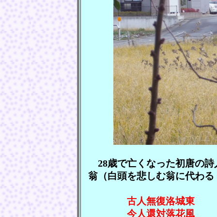
28歳で亡くなった初唐の詩
翁（白頭を悲しむ翁に代わる
古人無復洛城東 （古
今人還対落花風 （今