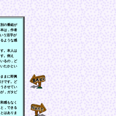
》
別の番組が
る本は，作者
という活字が
くるような感
す。本人は
ます。例え
にいるの，ど
ていたかとい
ままに即興
だけです。ど
そうさせてい
跡が，ガタピ
和感もなく
こと，できる
ことはありま