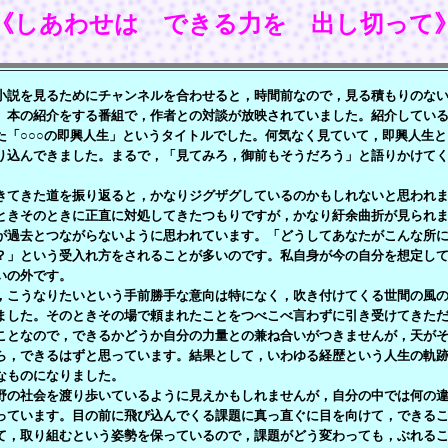
《しあわせは できる力を 出し切って
説を見るためにチャンネルを合わせると，時間前なので，見る積もりのない
。本の紹介をする番組で，作者との対談が放映されていました。紹介してい
た「○○○の即興人生」というタイトルでした。何気なく見ていて，即興人生
り込んできました。まるで，「見てみろ，御前もそうだろう」と語りかけて
てきた道を振り返ると，かなりジグザグしているのかもしれないと思われま
ときそのときに正直に対処してきたつもりですが，かなり紆余曲折が見られ
が過去とつながらないように思われています。「どうしてあなたがこんな所
？」という受入れ方をされることが多いのです。私自身が今の自分を想定し
いの外です。
こうなりたいという手前勝手な意向は特になく，吹き付けてくる世間の風の
ました。そのときその場で頼まれたことをつべこべ言わずに引き受けてきた
ことなので，できるかどうか自分の力量との兼ね合いがつきませんが，天が
ら，できるはずと思っています。結果として，いわゆる経歴という人生の軌
なものになりました。
の社会を渡り歩いているように見えかもしれませんが，自分の中では何の違
っています。目の前に飛び込んでくる課題に真っ直ぐに目を向けて，できる
て，取り組むという姿勢を保っているので，課題がどう変わっても，ぶれる