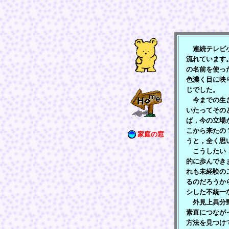
連続テレビ小
流れています
の名前を使っ
色濃く目に映
じでした。
今までの生き
いたってその
ば，今の立場
こから来たの
家庭の窓
うと，全く思
こうしたい，
的に歩んでき
れも未経験の
るのだろうか
シした不統一
外見上異分野
素直につなが
方法を見つけ