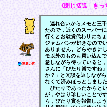
《閉じ括弧 きっ
連れ合いからメモと三千
たので，近くのスーパーに
行くとお駄賃代わりにちょ
ジャムパンが好きなので
ありません。どらやきに
モ以外のものも買い込んで
意しながら待っていると，
家庭の窓
さんに「ぴたり賞ですね
か？」と冗談を返しながら
なくて済みほっとしまし
ぴたりであったからとい
が，やはり珍しいことで
ら，ぴたり賞を報告しよ